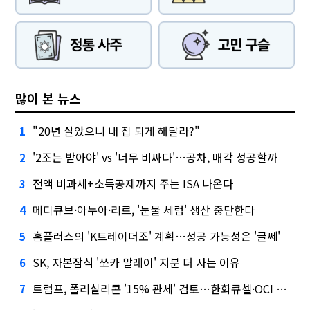
많이 본 뉴스
"20년 살았으니 내 집 되게 해달라?"
1
'2조는 받아야' vs '너무 비싸다'…공차, 매각 성공할까
2
전액 비과세+소득공제까지 주는 ISA 나온다
3
메디큐브·아누아·리르, '눈물 세럼' 생산 중단한다
4
홈플러스의 'K트레이더조' 계획…성공 가능성은 '글쎄'
5
SK, 자본잠식 '쏘카 말레이' 지분 더 사는 이유
6
트럼프, 폴리실리콘 '15% 관세' 검토…한화큐셀·OCI 영향은?
7