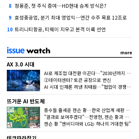
정몽준, 첫 주식 증여…HD현대 승계 방식은?
8
효성중공업, 분기 최대 영업익…연간 수주 목표 12조로
9
트리니티항공, 티웨이 지우고 본격 이륙 선언
10
more
AX 3.0 시대
AI로 제조업 대전환 이끈다…"2030년까지 민관합동 20조 투자"
②데이터센터? 토큰 공장으로 변신
AI 시대 인재론 꺼낸 최태원…"협업이 경쟁력"
뜨거운 AI 반도체
총수들 줄세운 젠슨 황…한국 산업계 새판 짰다
"결과로 보여주겠다"…전영현, 젠슨 황과 HBM5 논의
젠슨 황 "엔비디아와 LG는 하나의 거대한 팀"
테크따라잡기