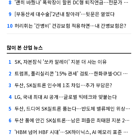
'괜히 바꿨나' 폭락장이 할퀸 DC형 퇴직연금…전문가 조언은
8
[부동산세 대수술]'2년내 팔아라'…뒷문은 열었다
9
허리휘는 '간병비' 건강보험 적용하면…내 간병보험은?
10
많이 본 산업 뉴스
SK, 자본잠식 '쏘카 말레이' 지분 더 사는 이유
1
트럼프, 폴리실리콘 '15% 관세' 검토…한화큐셀·OCI 영향은?
2
두산, SK실트론 인수에 1조 차입…추가 부담은?
3
LG, 국내 최대 AI 공개…글로벌 빅테크와 맞붙는다
4
두산, 드디어 SK실트론 품는다…반도체 밸류체인 위상 강화
5
두산 품에 안긴 SK실트론…남은 퍼즐은 최태원 지분 29.4%
6
'HBM 넘어 HBF 시대'…SK하이닉스, AI 메모리 표준 선점 나섰다
7