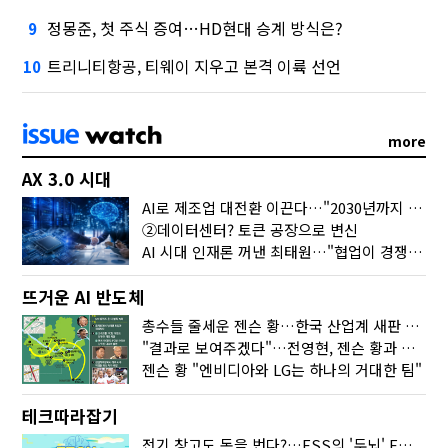
정몽준, 첫 주식 증여…HD현대 승계 방식은?
9
트리니티항공, 티웨이 지우고 본격 이륙 선언
10
more
AX 3.0 시대
AI로 제조업 대전환 이끈다…"2030년까지 민관합동 20조 투자"
②데이터센터? 토큰 공장으로 변신
AI 시대 인재론 꺼낸 최태원…"협업이 경쟁력"
뜨거운 AI 반도체
총수들 줄세운 젠슨 황…한국 산업계 새판 짰다
"결과로 보여주겠다"…전영현, 젠슨 황과 HBM5 논의
젠슨 황 "엔비디아와 LG는 하나의 거대한 팀"
테크따라잡기
전기 창고도 돈을 번다?…ESS의 '두뇌' EMO가 뭐길래