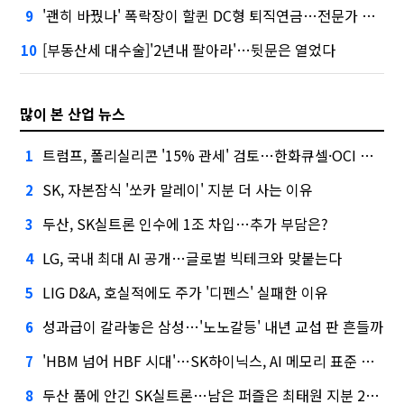
'괜히 바꿨나' 폭락장이 할퀸 DC형 퇴직연금…전문가 조언은
9
[부동산세 대수술]'2년내 팔아라'…뒷문은 열었다
10
많이 본 산업 뉴스
트럼프, 폴리실리콘 '15% 관세' 검토…한화큐셀·OCI 영향은?
1
SK, 자본잠식 '쏘카 말레이' 지분 더 사는 이유
2
두산, SK실트론 인수에 1조 차입…추가 부담은?
3
LG, 국내 최대 AI 공개…글로벌 빅테크와 맞붙는다
4
LIG D&A, 호실적에도 주가 '디펜스' 실패한 이유
5
성과급이 갈라놓은 삼성…'노노갈등' 내년 교섭 판 흔들까
6
'HBM 넘어 HBF 시대'…SK하이닉스, AI 메모리 표준 선점 나섰다
7
두산 품에 안긴 SK실트론…남은 퍼즐은 최태원 지분 29.4%
8