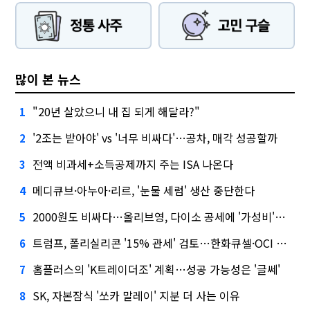
많이 본 뉴스
"20년 살았으니 내 집 되게 해달라?"
1
'2조는 받아야' vs '너무 비싸다'…공차, 매각 성공할까
2
전액 비과세+소득공제까지 주는 ISA 나온다
3
메디큐브·아누아·리르, '눈물 세럼' 생산 중단한다
4
2000원도 비싸다…올리브영, 다이소 공세에 '가성비'로 맞불
5
트럼프, 폴리실리콘 '15% 관세' 검토…한화큐셀·OCI 영향은?
6
홈플러스의 'K트레이더조' 계획…성공 가능성은 '글쎄'
7
SK, 자본잠식 '쏘카 말레이' 지분 더 사는 이유
8