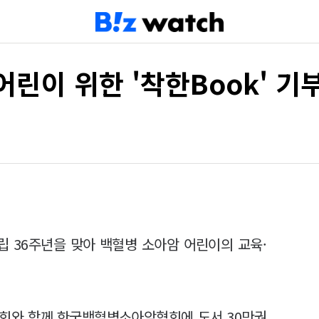
린이 위한 '착한Book' 기
 36주년을 맞아 백혈병 소아암 어린이의 교육·
회와 함께 한국백혈병소아암협회에 도서 30만권