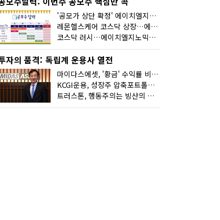
공모주달력: 이번주 공모주 핵심만 콕
'공모가 상단 확정' 에이치엘지노믹스 청약
레몬헬스케어 코스닥 상장…에이치엘지노믹스 수요예측
코스닥 러시…에이치엘지노믹스 수요예측·레메디 청약
투자의 품격: 독립계 운용사 열전
마이다스에셋, '황금' 수익률 비결은 '꾸준함'
KCGI운용, 성장주 압축포트폴리오로 새 길을 그리다
트러스톤, 행동주의는 빙산의 일각...진정한 힘은 '주식형 강자'