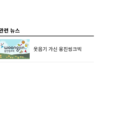
관련 뉴스
웃음기 가신 웅진씽크빅