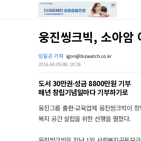
웅진씽크빅, 소아암 어
임일곤 기자
igon@bizwatch.co.kr
2016.04.05
(화)
10:26
도서 30만권∙성금 8800만원 기부
매년 창립기념일마다 기부하기로
웅진그룹 출판·교육업체 웅진씽크빅이 창립
복지 공간 설립을 위한 선행을 펼쳤다.
웅진씽크빅은 지난 1일 사회복지공동모금