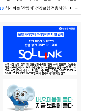
허리휘는 '간병비' 건강보험 적용하면…내 간병보험은?
10