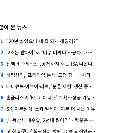
많이 본 뉴스
"20년 살았으니 내 집 되게 해달라?"
1
'2조는 받아야' vs '너무 비싸다'…공차, 매각 성공할까
2
전액 비과세+소득공제까지 주는 ISA 나온다
3
하림산업, '프리미엄 분식' 도전 접나…사라진 '멜팅피스'
4
메디큐브·아누아·리르, '눈물 세럼' 생산 중단한다
5
홈플러스의 'K트레이더조' 계획…성공 가능성은 '글쎄'
6
SK, 자본잠식 '쏘카 말레이' 지분 더 사는 이유
7
[부동산세 대수술]'2년내 팔아라'…뒷문은 열었다
8
'괜히 바꿨나' 폭락장이 할퀸 DC형 퇴직연금…전문가 조언은
9