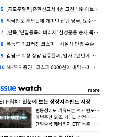
[공모주달력]증권신고서 4번 고친 빅웨이브로보틱스, 수요예측
5
외국인도 흔드는데 개미만 잡던 당국, 묘수는 과다호가부담금?
6
[단독]'단일종목레버리지' 삼성운용 승자 독식...운용수익 미래에셋의 6배
7
폭등후 미끄러진 코스피…사실상 단종 수순 밟는 '단종레'
8
김남구 회장 장남 김동윤씨, 입사 7년만에 한투증권 임원 승진
9
NH투자증권 "코스피 6000선이 바닥…미 금리 안정 후 추가 회복"
10
more
ETF워치: 한눈에 보는 상장지수펀드 시장
변동성에도 키워드는 역시 반도체…신상품은 우주·방산
이번주만 50조 거래...'삼전·닉스 레버리지' 수익률은 -30%
단일종목 레버리지 ETF 독주…'증시 블랙홀'