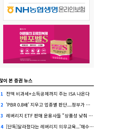
많이 본 증권 뉴스
전액 비과세+소득공제까지 주는 ISA 나온다
1
'PBR 0.8배' 지우고 업종별 판단....정부가 제시한 '주가 누르기' 방지법
2
레버리지 ETF 판매 운용사들 "상품성 낮춰 사라지게 해야"…일부 신중론도
3
[단독]달라졌다는 레버리지 의무교육...'재수강 건너뛰기' 허점
4