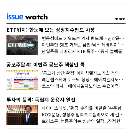
more
ETF워치: 한눈에 보는 상장지수펀드 시장
변동성에도 키워드는 역시 반도체…신상품은 우주·방산
이번주만 50조 거래...'삼전·닉스 레버리지' 수익률은 -30%
단일종목 레버리지 ETF 독주…'증시 블랙홀'
공모주달력: 이번주 공모주 핵심만 콕
'공모가 상단 확정' 에이치엘지노믹스 청약
레몬헬스케어 코스닥 상장…에이치엘지노믹스 수요예측
코스닥 러시…에이치엘지노믹스 수요예측·레메디 청약
투자의 품격: 독립계 운용사 열전
마이다스에셋, '황금' 수익률 비결은 '꾸준함'
KCGI운용, 성장주 압축포트폴리오로 새 길을 그리다
트러스톤, 행동주의는 빙산의 일각...진정한 힘은 '주식형 강자'