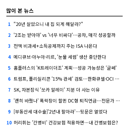
많이 본 뉴스
"20년 살았으니 내 집 되게 해달라?"
1
'2조는 받아야' vs '너무 비싸다'…공차, 매각 성공할까
2
전액 비과세+소득공제까지 주는 ISA 나온다
3
메디큐브·아누아·리르, '눈물 세럼' 생산 중단한다
4
홈플러스의 'K트레이더조' 계획…성공 가능성은 '글쎄'
5
트럼프, 폴리실리콘 '15% 관세' 검토…한화큐셀·OCI 영향은?
6
SK, 자본잠식 '쏘카 말레이' 지분 더 사는 이유
7
'괜히 바꿨나' 폭락장이 할퀸 DC형 퇴직연금…전문가 조언은
8
[부동산세 대수술]'2년내 팔아라'…뒷문은 열었다
9
허리휘는 '간병비' 건강보험 적용하면…내 간병보험은?
10