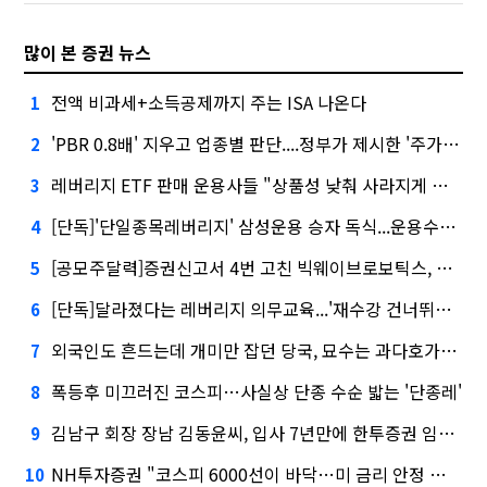
많이 본 증권 뉴스
전액 비과세+소득공제까지 주는 ISA 나온다
1
'PBR 0.8배' 지우고 업종별 판단....정부가 제시한 '주가 누르기' 방지법
2
레버리지 ETF 판매 운용사들 "상품성 낮춰 사라지게 해야"…일부 신중론도
3
[단독]'단일종목레버리지' 삼성운용 승자 독식...운용수익 미래에셋의 6배
4
[공모주달력]증권신고서 4번 고친 빅웨이브로보틱스, 수요예측
5
[단독]달라졌다는 레버리지 의무교육...'재수강 건너뛰기' 허점
6
외국인도 흔드는데 개미만 잡던 당국, 묘수는 과다호가부담금?
7
폭등후 미끄러진 코스피…사실상 단종 수순 밟는 '단종레'
8
김남구 회장 장남 김동윤씨, 입사 7년만에 한투증권 임원 승진
9
NH투자증권 "코스피 6000선이 바닥…미 금리 안정 후 추가 회복"
10