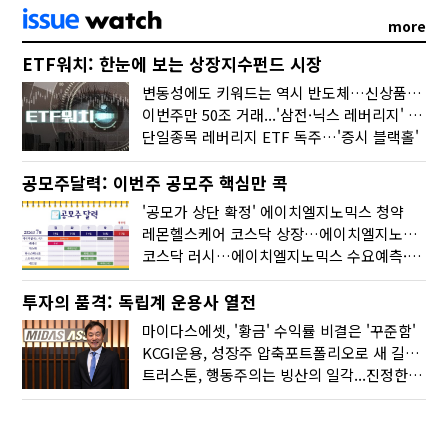
more
ETF워치: 한눈에 보는 상장지수펀드 시장
변동성에도 키워드는 역시 반도체…신상품은 우주·방산
이번주만 50조 거래...'삼전·닉스 레버리지' 수익률은 -30%
단일종목 레버리지 ETF 독주…'증시 블랙홀'
공모주달력: 이번주 공모주 핵심만 콕
'공모가 상단 확정' 에이치엘지노믹스 청약
레몬헬스케어 코스닥 상장…에이치엘지노믹스 수요예측
코스닥 러시…에이치엘지노믹스 수요예측·레메디 청약
투자의 품격: 독립계 운용사 열전
마이다스에셋, '황금' 수익률 비결은 '꾸준함'
KCGI운용, 성장주 압축포트폴리오로 새 길을 그리다
트러스톤, 행동주의는 빙산의 일각...진정한 힘은 '주식형 강자'