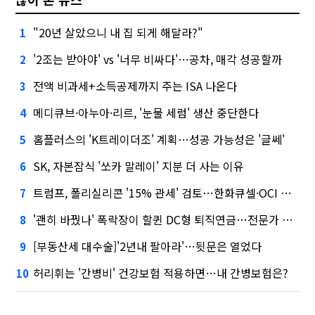
"20년 살았으니 내 집 되게 해달라?"
1
'2조는 받아야' vs '너무 비싸다'…공차, 매각 성공할까
2
전액 비과세+소득공제까지 주는 ISA 나온다
3
메디큐브·아누아·리르, '눈물 세럼' 생산 중단한다
4
홈플러스의 'K트레이더조' 계획…성공 가능성은 '글쎄'
5
SK, 자본잠식 '쏘카 말레이' 지분 더 사는 이유
6
트럼프, 폴리실리콘 '15% 관세' 검토…한화큐셀·OCI 영향은?
7
'괜히 바꿨나' 폭락장이 할퀸 DC형 퇴직연금…전문가 조언은
8
[부동산세 대수술]'2년내 팔아라'…뒷문은 열었다
9
허리휘는 '간병비' 건강보험 적용하면…내 간병보험은?
10