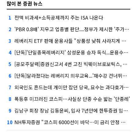
많이 본 증권 뉴스
전액 비과세+소득공제까지 주는 ISA 나온다
1
'PBR 0.8배' 지우고 업종별 판단....정부가 제시한 '주가 누르기' 방지법
2
레버리지 ETF 판매 운용사들 "상품성 낮춰 사라지게 해야"…일부 신중론도
3
[단독]'단일종목레버리지' 삼성운용 승자 독식...운용수익 미래에셋의 6배
4
[공모주달력]증권신고서 4번 고친 빅웨이브로보틱스, 수요예측
5
[단독]달라졌다는 레버리지 의무교육...'재수강 건너뛰기' 허점
6
외국인도 흔드는데 개미만 잡던 당국, 묘수는 과다호가부담금?
7
폭등후 미끄러진 코스피…사실상 단종 수순 밟는 '단종레'
8
김남구 회장 장남 김동윤씨, 입사 7년만에 한투증권 임원 승진
9
NH투자증권 "코스피 6000선이 바닥…미 금리 안정 후 추가 회복"
10