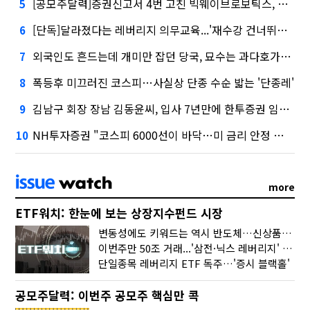
[공모주달력]증권신고서 4번 고친 빅웨이브로보틱스, 수요예측
5
[단독]달라졌다는 레버리지 의무교육...'재수강 건너뛰기' 허점
6
외국인도 흔드는데 개미만 잡던 당국, 묘수는 과다호가부담금?
7
폭등후 미끄러진 코스피…사실상 단종 수순 밟는 '단종레'
8
김남구 회장 장남 김동윤씨, 입사 7년만에 한투증권 임원 승진
9
NH투자증권 "코스피 6000선이 바닥…미 금리 안정 후 추가 회복"
10
more
ETF워치: 한눈에 보는 상장지수펀드 시장
변동성에도 키워드는 역시 반도체…신상품은 우주·방산
이번주만 50조 거래...'삼전·닉스 레버리지' 수익률은 -30%
단일종목 레버리지 ETF 독주…'증시 블랙홀'
공모주달력: 이번주 공모주 핵심만 콕