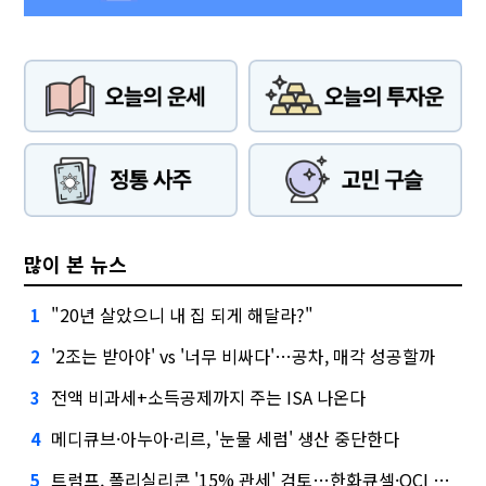
많이 본 뉴스
"20년 살았으니 내 집 되게 해달라?"
1
'2조는 받아야' vs '너무 비싸다'…공차, 매각 성공할까
2
전액 비과세+소득공제까지 주는 ISA 나온다
3
메디큐브·아누아·리르, '눈물 세럼' 생산 중단한다
4
트럼프, 폴리실리콘 '15% 관세' 검토…한화큐셀·OCI 영향은?
5