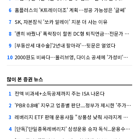
홈플러스의 'K트레이더조' 계획…성공 가능성은 '글쎄'
6
SK, 자본잠식 '쏘카 말레이' 지분 더 사는 이유
7
'괜히 바꿨나' 폭락장이 할퀸 DC형 퇴직연금…전문가 조언은
8
[부동산세 대수술]'2년내 팔아라'…뒷문은 열었다
9
2000원도 비싸다…올리브영, 다이소 공세에 '가성비'로 맞불
10
많이 본 증권 뉴스
전액 비과세+소득공제까지 주는 ISA 나온다
1
'PBR 0.8배' 지우고 업종별 판단....정부가 제시한 '주가 누르기' 방지법
2
레버리지 ETF 판매 운용사들 "상품성 낮춰 사라지게 해야"…일부 신중론도
3
[단독]'단일종목레버리지' 삼성운용 승자 독식...운용수익 미래에셋의 6배
4