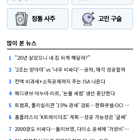
많이 본 뉴스
"20년 살았으니 내 집 되게 해달라?"
1
'2조는 받아야' vs '너무 비싸다'…공차, 매각 성공할까
2
전액 비과세+소득공제까지 주는 ISA 나온다
3
메디큐브·아누아·리르, '눈물 세럼' 생산 중단한다
4
트럼프, 폴리실리콘 '15% 관세' 검토…한화큐셀·OCI 영향은?
5
홈플러스의 'K트레이더조' 계획…성공 가능성은 '글쎄'
6
2000원도 비싸다…올리브영, 다이소 공세에 '가성비'로 맞불
7