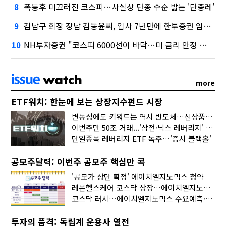
폭등후 미끄러진 코스피…사실상 단종 수순 밟는 '단종레'
8
김남구 회장 장남 김동윤씨, 입사 7년만에 한투증권 임원 승진
9
NH투자증권 "코스피 6000선이 바닥…미 금리 안정 후 추가 회복"
10
more
ETF워치: 한눈에 보는 상장지수펀드 시장
변동성에도 키워드는 역시 반도체…신상품은 우주·방산
이번주만 50조 거래...'삼전·닉스 레버리지' 수익률은 -30%
단일종목 레버리지 ETF 독주…'증시 블랙홀'
공모주달력: 이번주 공모주 핵심만 콕
'공모가 상단 확정' 에이치엘지노믹스 청약
레몬헬스케어 코스닥 상장…에이치엘지노믹스 수요예측
코스닥 러시…에이치엘지노믹스 수요예측·레메디 청약
투자의 품격: 독립계 운용사 열전