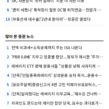
SK, 자본잠식 '쏘카 말레이' 지분 더 사는 이유
8
'괜히 바꿨나' 폭락장이 할퀸 DC형 퇴직연금…전문가 조언은
9
[부동산세 대수술]'2년내 팔아라'…뒷문은 열었다
10
많이 본 증권 뉴스
전액 비과세+소득공제까지 주는 ISA 나온다
1
'PBR 0.8배' 지우고 업종별 판단....정부가 제시한 '주가 누르기' 방지법
2
레버리지 ETF 판매 운용사들 "상품성 낮춰 사라지게 해야"…일부 신중론도
3
[단독]'단일종목레버리지' 삼성운용 승자 독식...운용수익 미래에셋의 6배
4
[공모주달력]증권신고서 4번 고친 빅웨이브로보틱스, 수요예측
5
[단독]달라졌다는 레버리지 의무교육...'재수강 건너뛰기' 허점
6
외국인도 흔드는데 개미만 잡던 당국, 묘수는 과다호가부담금?
7