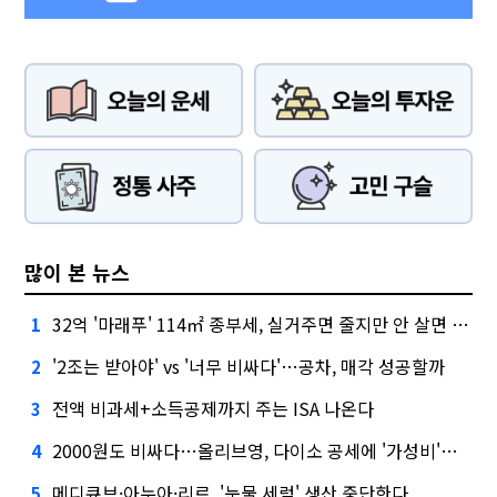
많이 본 뉴스
32억 '마래푸' 114㎡ 종부세, 실거주면 줄지만 안 살면 2.5배
1
'2조는 받아야' vs '너무 비싸다'…공차, 매각 성공할까
2
전액 비과세+소득공제까지 주는 ISA 나온다
3
2000원도 비싸다…올리브영, 다이소 공세에 '가성비'로 맞불
4
메디큐브·아누아·리르, '눈물 세럼' 생산 중단한다
5