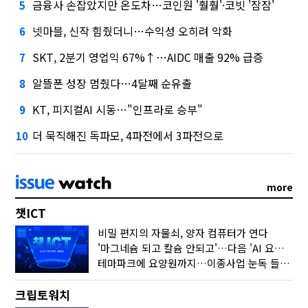
금융사 손잡았지만 온도차…코인원 '훨훨'·코빗 '잠잠'
5
넷마블, 신작 힘줬더니…수익성 오히려 악화
6
SKT, 2분기 영업익 67%↑…AIDC 매출 92% 급증
7
알뜰폰 성장 멈췄다…4달째 순유출
8
KT, 피지컬AI 시동…"인프라로 승부"
9
더 묵직해진 독파모, 4파전에서 3파전으로
10
more
챗ICT
비밀 편지의 자물쇠, 양자 컴퓨터가 연다
'마그네슘 되고 칼슘 안되고'…다음 'AI 요약' 갈 길은
테마파크에 요양원까지…이종사업 눈독 들이는 게임사
크립토워치