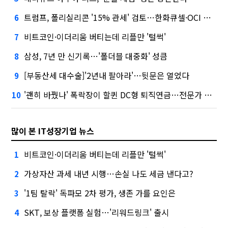
트럼프, 폴리실리콘 '15% 관세' 검토…한화큐셀·OCI 영향은?
6
비트코인·이더리움 버티는데 리플만 '털썩'
7
삼성, 7년 만 신기록…'폴더블 대중화' 성큼
8
[부동산세 대수술]'2년내 팔아라'…뒷문은 열었다
9
'괜히 바꿨나' 폭락장이 할퀸 DC형 퇴직연금…전문가 조언은
10
많이 본 IT성장기업 뉴스
비트코인·이더리움 버티는데 리플만 '털썩'
1
가상자산 과세 내년 시행…손실 나도 세금 낸다고?
2
'1팀 탈락' 독파모 2차 평가, 생존 가를 요인은
3
SKT, 보상 플랫폼 실험…'리워드링크' 출시
4