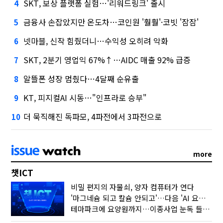
SKT, 보상 플랫폼 실험…'리워드링크' 출시
4
금융사 손잡았지만 온도차…코인원 '훨훨'·코빗 '잠잠'
5
넷마블, 신작 힘줬더니…수익성 오히려 악화
6
SKT, 2분기 영업익 67%↑…AIDC 매출 92% 급증
7
알뜰폰 성장 멈췄다…4달째 순유출
8
KT, 피지컬AI 시동…"인프라로 승부"
9
더 묵직해진 독파모, 4파전에서 3파전으로
10
more
챗ICT
비밀 편지의 자물쇠, 양자 컴퓨터가 연다
'마그네슘 되고 칼슘 안되고'…다음 'AI 요약' 갈 길은
테마파크에 요양원까지…이종사업 눈독 들이는 게임사