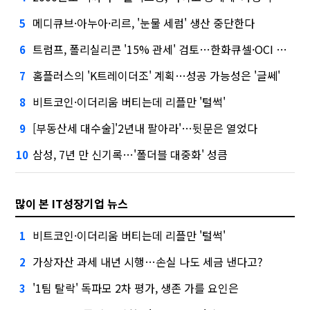
메디큐브·아누아·리르, '눈물 세럼' 생산 중단한다
5
트럼프, 폴리실리콘 '15% 관세' 검토…한화큐셀·OCI 영향은?
6
홈플러스의 'K트레이더조' 계획…성공 가능성은 '글쎄'
7
비트코인·이더리움 버티는데 리플만 '털썩'
8
[부동산세 대수술]'2년내 팔아라'…뒷문은 열었다
9
삼성, 7년 만 신기록…'폴더블 대중화' 성큼
10
많이 본 IT성장기업 뉴스
비트코인·이더리움 버티는데 리플만 '털썩'
1
가상자산 과세 내년 시행…손실 나도 세금 낸다고?
2
'1팀 탈락' 독파모 2차 평가, 생존 가를 요인은
3