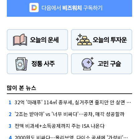
많이 본 뉴스
32억 '마래푸' 114㎡ 종부세, 실거주면 줄지만 안 살면 2.5배
1
'2조는 받아야' vs '너무 비싸다'…공차, 매각 성공할까
2
전액 비과세+소득공제까지 주는 ISA 나온다
3
2000원도 비싸다…올리브영, 다이소 공세에 '가성비'로 맞불
4