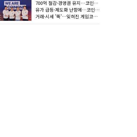
700억 절감·경영권 유지…코인원의 '영리한 딜'
유가 급등·제도화 난항에…코인 또 '멈칫'
거래·시세 '뚝'…잊혀진 게임코인들