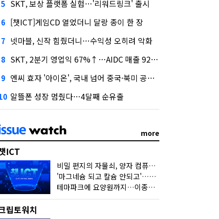
SKT, 보상 플랫폼 실험…'리워드링크' 출시
5
[챗ICT]게임CD 열었더니 달랑 종이 한 장
6
넷마블, 신작 힘줬더니…수익성 오히려 악화
7
SKT, 2분기 영업익 67%↑…AIDC 매출 92% 급증
8
엔씨 효자 '아이온', 국내 넘어 중국·북미 공략 나선다
9
알뜰폰 성장 멈췄다…4달째 순유출
10
more
챗ICT
비밀 편지의 자물쇠, 양자 컴퓨터가 연다
'마그네슘 되고 칼슘 안되고'…다음 'AI 요약' 갈 길은
테마파크에 요양원까지…이종사업 눈독 들이는 게임사
크립토워치