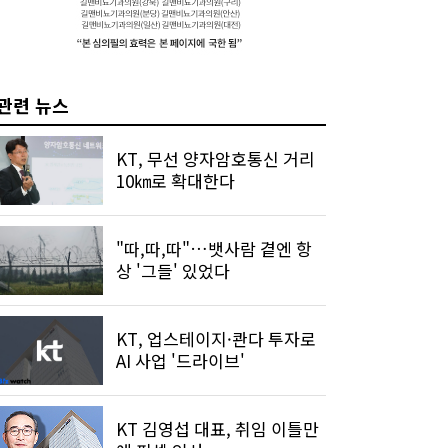
관련 뉴스
KT, 무선 양자암호통신 거리
10㎞로 확대한다
"따,따,따"…뱃사람 곁엔 항
상 '그들' 있었다
KT, 업스테이지·콴다 투자로
AI 사업 '드라이브'
KT 김영섭 대표, 취임 이틀만