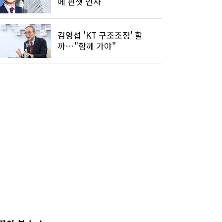
에 핀셋 인사
김영섭 'KT 구조조정' 할
까…"함께 가야"