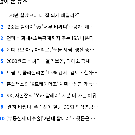
많이 본 뉴스
"20년 살았으니 내 집 되게 해달라?"
1
'2조는 받아야' vs '너무 비싸다'…공차, 매각 성공할까
2
전액 비과세+소득공제까지 주는 ISA 나온다
3
메디큐브·아누아·리르, '눈물 세럼' 생산 중단한다
4
2000원도 비싸다…올리브영, 다이소 공세에 '가성비'로 맞불
5
트럼프, 폴리실리콘 '15% 관세' 검토…한화큐셀·OCI 영향은?
6
홈플러스의 'K트레이더조' 계획…성공 가능성은 '글쎄'
7
SK, 자본잠식 '쏘카 말레이' 지분 더 사는 이유
8
'괜히 바꿨나' 폭락장이 할퀸 DC형 퇴직연금…전문가 조언은
9
[부동산세 대수술]'2년내 팔아라'…뒷문은 열었다
10