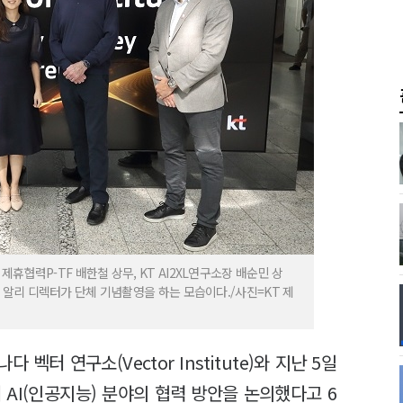
제휴협력P-TF 배한철 상무, KT AI2XL연구소장 배순민 상
렌 알리 디렉터가 단체 기념촬영을 하는 모습이다./사진=KT 제
벡터 연구소(Vector Institute)와 지난 5일
AI(인공지능) 분야의 협력 방안을 논의했다고 6