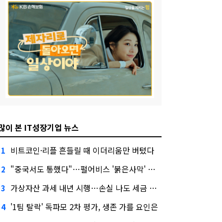
많이 본 IT성장기업 뉴스
비트코인·리플 흔들릴 때 이더리움만 버텼다
1
"중국서도 통했다"…펄어비스 '붉은사막' 최고 게임상
2
가상자산 과세 내년 시행…손실 나도 세금 낸다고?
3
'1팀 탈락' 독파모 2차 평가, 생존 가를 요인은
4