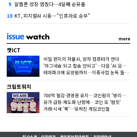
알뜰폰 성장 멈췄다…4달째 순유출
9
KT, 피지컬AI 시동…"인프라로 승부"
10
more
챗ICT
비밀 편지의 자물쇠, 양자 컴퓨터가 연다
'마그네슘 되고 칼슘 안되고'…다음 'AI 요약' 갈 길은
테마파크에 요양원까지…이종사업 눈독 들이는 게임사
크립토워치
700억 절감·경영권 유지…코인원의 '영리한 딜'
유가 급등·제도화 난항에…코인 또 '멈칫'
거래·시세 '뚝'…잊혀진 게임코인들
회사소개
이용약관
개인정보취급방침
저작권안내