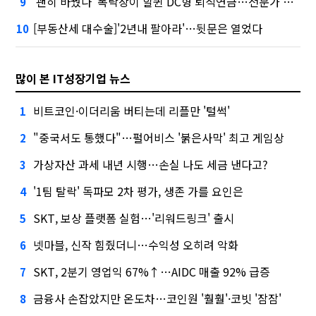
'괜히 바꿨나' 폭락장이 할퀸 DC형 퇴직연금…전문가 조언은
9
[부동산세 대수술]'2년내 팔아라'…뒷문은 열었다
10
많이 본 IT성장기업 뉴스
비트코인·이더리움 버티는데 리플만 '털썩'
1
"중국서도 통했다"…펄어비스 '붉은사막' 최고 게임상
2
가상자산 과세 내년 시행…손실 나도 세금 낸다고?
3
'1팀 탈락' 독파모 2차 평가, 생존 가를 요인은
4
SKT, 보상 플랫폼 실험…'리워드링크' 출시
5
넷마블, 신작 힘줬더니…수익성 오히려 악화
6
SKT, 2분기 영업익 67%↑…AIDC 매출 92% 급증
7
금융사 손잡았지만 온도차…코인원 '훨훨'·코빗 '잠잠'
8