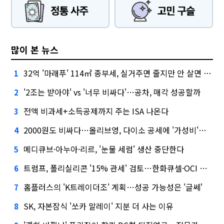
많이 본 뉴스
32억 '마래푸' 114㎡ 종부세, 실거주면 줄지만 안 살면 2.5배
1
'2조는 받아야' vs '너무 비싸다'…공차, 매각 성공할까
2
전액 비과세+소득공제까지 주는 ISA 나온다
3
2000원도 비싸다…올리브영, 다이소 공세에 '가성비'로 맞불
4
메디큐브·아누아·리르, '눈물 세럼' 생산 중단한다
5
트럼프, 폴리실리콘 '15% 관세' 검토…한화큐셀·OCI 영향은?
6
홈플러스의 'K트레이더조' 계획…성공 가능성은 '글쎄'
7
SK, 자본잠식 '쏘카 말레이' 지분 더 사는 이유
8