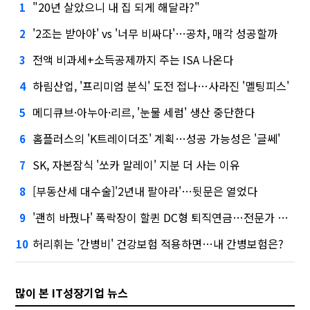
"20년 살았으니 내 집 되게 해달라?"
1
'2조는 받아야' vs '너무 비싸다'…공차, 매각 성공할까
2
전액 비과세+소득공제까지 주는 ISA 나온다
3
하림산업, '프리미엄 분식' 도전 접나…사라진 '멜팅피스'
4
메디큐브·아누아·리르, '눈물 세럼' 생산 중단한다
5
홈플러스의 'K트레이더조' 계획…성공 가능성은 '글쎄'
6
SK, 자본잠식 '쏘카 말레이' 지분 더 사는 이유
7
[부동산세 대수술]'2년내 팔아라'…뒷문은 열었다
8
'괜히 바꿨나' 폭락장이 할퀸 DC형 퇴직연금…전문가 조언은
9
허리휘는 '간병비' 건강보험 적용하면…내 간병보험은?
10
많이 본 IT성장기업 뉴스