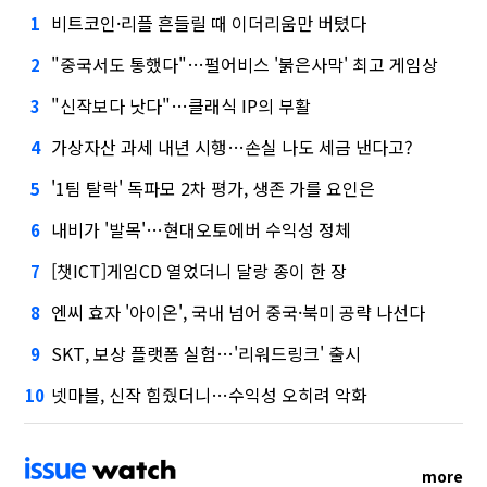
비트코인·리플 흔들릴 때 이더리움만 버텼다
1
"중국서도 통했다"…펄어비스 '붉은사막' 최고 게임상
2
"신작보다 낫다"…클래식 IP의 부활
3
가상자산 과세 내년 시행…손실 나도 세금 낸다고?
4
'1팀 탈락' 독파모 2차 평가, 생존 가를 요인은
5
내비가 '발목'…현대오토에버 수익성 정체
6
[챗ICT]게임CD 열었더니 달랑 종이 한 장
7
엔씨 효자 '아이온', 국내 넘어 중국·북미 공략 나선다
8
SKT, 보상 플랫폼 실험…'리워드링크' 출시
9
넷마블, 신작 힘줬더니…수익성 오히려 악화
10
more