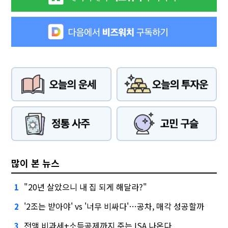
많이 본 뉴스
"20년 살았으니 내 집 되게 해달라?"
1
'2조는 받아야' vs '너무 비싸다'…공차, 매각 성공할까
2
전액 비과세+소득공제까지 주는 ISA 나온다
3