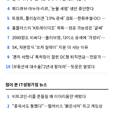
메디큐브·아누아·리르, '눈물 세럼' 생산 중단한다
4
트럼프, 폴리실리콘 '15% 관세' 검토…한화큐셀·OCI 영향은?
5
홈플러스의 'K트레이더조' 계획…성공 가능성은 '글쎄'
6
2000원도 비싸다…올리브영, 다이소 공세에 '가성비'로 맞불
7
SK, 자본잠식 '쏘카 말레이' 지분 더 사는 이유
8
'괜히 바꿨나' 폭락장이 할퀸 DC형 퇴직연금…전문가 조언은
9
[부동산세 대수술]'2년내 팔아라'…뒷문은 열었다
10
많이 본 IT성장기업 뉴스
비트코인·리플 흔들릴 때 이더리움만 버텼다
1
"중국서도 통했다"…펄어비스 '붉은사막' 최고 게임상
2