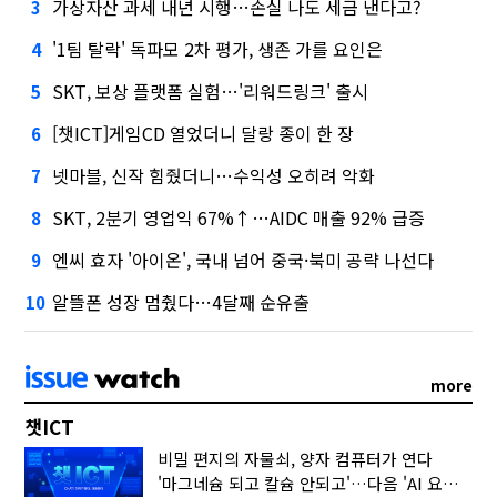
가상자산 과세 내년 시행…손실 나도 세금 낸다고?
3
'1팀 탈락' 독파모 2차 평가, 생존 가를 요인은
4
SKT, 보상 플랫폼 실험…'리워드링크' 출시
5
[챗ICT]게임CD 열었더니 달랑 종이 한 장
6
넷마블, 신작 힘줬더니…수익성 오히려 악화
7
SKT, 2분기 영업익 67%↑…AIDC 매출 92% 급증
8
엔씨 효자 '아이온', 국내 넘어 중국·북미 공략 나선다
9
알뜰폰 성장 멈췄다…4달째 순유출
10
more
챗ICT
비밀 편지의 자물쇠, 양자 컴퓨터가 연다
'마그네슘 되고 칼슘 안되고'…다음 'AI 요약' 갈 길은