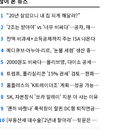
많이 본 뉴스
"20년 살았으니 내 집 되게 해달라?"
1
'2조는 받아야' vs '너무 비싸다'…공차, 매각 성공할까
2
전액 비과세+소득공제까지 주는 ISA 나온다
3
메디큐브·아누아·리르, '눈물 세럼' 생산 중단한다
4
2000원도 비싸다…올리브영, 다이소 공세에 '가성비'로 맞불
5
트럼프, 폴리실리콘 '15% 관세' 검토…한화큐셀·OCI 영향은?
6
홈플러스의 'K트레이더조' 계획…성공 가능성은 '글쎄'
7
SK, 자본잠식 '쏘카 말레이' 지분 더 사는 이유
8
'괜히 바꿨나' 폭락장이 할퀸 DC형 퇴직연금…전문가 조언은
9
[부동산세 대수술]'2년내 팔아라'…뒷문은 열었다
10