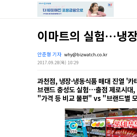
이마트의 실험…냉장
안준형 기자
why@bizwatch.co.kr
2017.09.28
(목)
10:29
과천점, 냉장·냉동식품 매대 진열 '카
브랜드 충성도 실험…출점 제로시대,
"가격 등 비교 불편" vs "브랜드별