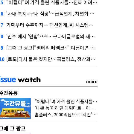
"어렵다"며 가격 올린 식품사들…진짜 어려운 거 맞아?
5
'사내 복지=구내 식당'…급식업계, 차별화 경쟁 본격화
6
기획부터 수주까지… 패션업계, AI 시스템화 박차
7
'인수'에서 '연합'으로…구다이글로벌의 새로운 투자법
8
[그때 그 광고]"삐삐리 빠삐코~" 여름이면 생각나는 그 노래
9
[르포]다시 불은 켰지만…홈플러스, 정상화까진 '까마득'
10
more
주간유통
"어렵다"며 가격 올린 식품사들…진짜 어려운 거 맞아?
'나쁜 놈'이라던 대형마트…이젠 '불쌍한 놈' 됐다
홈플러스, 2000억원으로 '시간'을 샀다
그때 그 광고