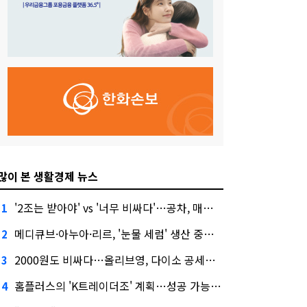
많이 본 생활경제 뉴스
'2조는 받아야' vs '너무 비싸다'…공차, 매각 성공할까
1
메디큐브·아누아·리르, '눈물 세럼' 생산 중단한다
2
2000원도 비싸다…올리브영, 다이소 공세에 '가성비'로 맞불
3
홈플러스의 'K트레이더조' 계획…성공 가능성은 '글쎄'
4