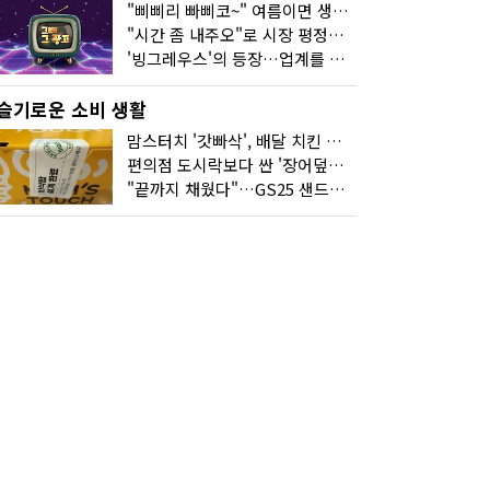
"삐삐리 빠삐코~" 여름이면 생각나는 그 노래
"시간 좀 내주오"로 시장 평정한 하이마트
'빙그레우스'의 등장…업계를 흔든 '세계관' 마케팅
슬기로운 소비 생활
맘스터치 '갓빠삭', 배달 치킨 선입견을 바꿨다
편의점 도시락보다 싼 '장어덮밥'…오뚜기가 해냈다
"끝까지 채웠다"…GS25 샌드위치의 달라진 '속'사정