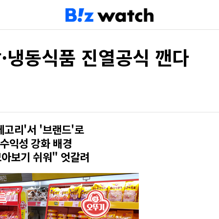
·냉동식품 진열공식 깬다
테고리'서 '브랜드'로
 수익성 강화 배경
 모아보기 쉬워" 엇갈려