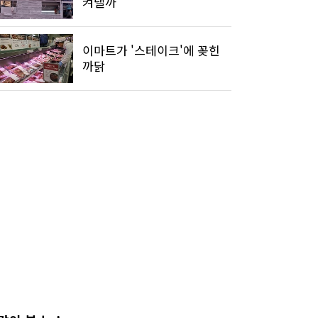
켜낼까
이마트가 '스테이크'에 꽂힌
까닭