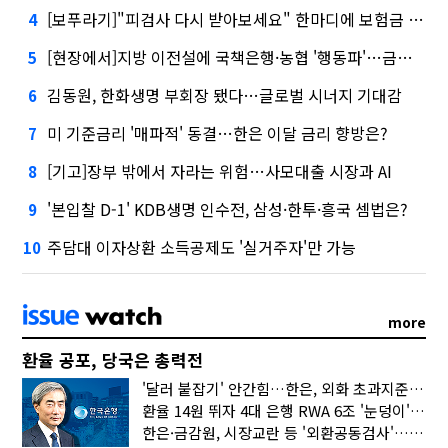
[보푸라기]"피검사 다시 받아보세요" 한마디에 보험금 못 받을 뻔?
4
[현장에서]지방 이전설에 국책은행·농협 '행동파'…금감원 '신중모드'
5
김동원, 한화생명 부회장 됐다…글로벌 시너지 기대감
6
미 기준금리 '매파적' 동결…한은 이달 금리 향방은?
7
[기고]장부 밖에서 자라는 위험…사모대출 시장과 AI
8
'본입찰 D-1' KDB생명 인수전, 삼성·한투·흥국 셈법은?
9
주담대 이자상환 소득공제도 '실거주자'만 가능
10
more
환율 공포, 당국은 총력전
'달러 붙잡기' 안간힘…한은, 외화 초과지준에 이자 6개월 더
환율 14원 뛰자 4대 은행 RWA 6조 '눈덩이'…2배 뛴 2분기는?
한은·금감원, 시장교란 등 '외환공동검사'…환율 급등 전방위 대응