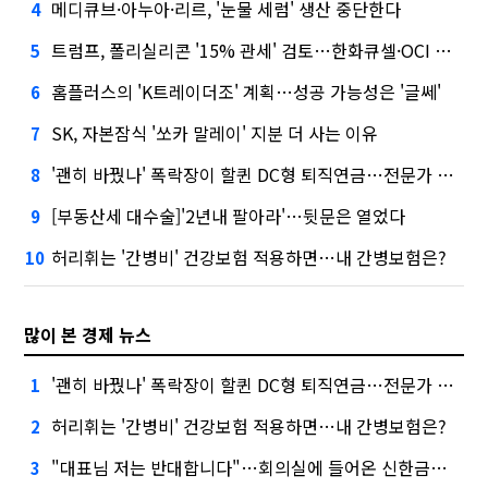
메디큐브·아누아·리르, '눈물 세럼' 생산 중단한다
4
트럼프, 폴리실리콘 '15% 관세' 검토…한화큐셀·OCI 영향은?
5
홈플러스의 'K트레이더조' 계획…성공 가능성은 '글쎄'
6
SK, 자본잠식 '쏘카 말레이' 지분 더 사는 이유
7
'괜히 바꿨나' 폭락장이 할퀸 DC형 퇴직연금…전문가 조언은
8
[부동산세 대수술]'2년내 팔아라'…뒷문은 열었다
9
허리휘는 '간병비' 건강보험 적용하면…내 간병보험은?
10
많이 본 경제 뉴스
'괜히 바꿨나' 폭락장이 할퀸 DC형 퇴직연금…전문가 조언은
1
허리휘는 '간병비' 건강보험 적용하면…내 간병보험은?
2
"대표님 저는 반대합니다"…회의실에 들어온 신한금융 AI
3