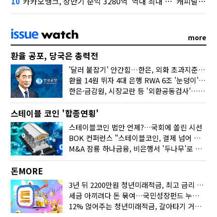
카카오뱅크, 상반기 순익 3280억 '역대 최대'…"캐피탈, 자산 1조원 이상"
10
more
환율 공포, 당국은 총력전
'달러 붙잡기' 안간힘…한은, 외화 초과지준에 이자 6개월 더
환율 14원 뛰자 4대 은행 RWA 6조 '눈덩이'…2배 뛴 2분기는?
한은·금감원, 시장교란 등 '외환공동검사'…환율 급등 전방위 대응
스테이블 코인 '합종연횡'
스테이블코인 법안 언제?…국회에 쏠린 시선
BOK 컨퍼런스 "스테이블코인, 결제 넘어 보험 대출 등 금융 연결 도구"
M&A 잠룡 하나금융, 비은행서 '두나무'로 눈돌린 이유는
돈MORE
3년 뒤 2200만원 청년미래적금, 최고 금리 받으려면?
세금 아끼려다 돈 묶여…국민성장펀드 누가 가입하면 좋을까
12% 얹어주는 청년미래적금, 갈아타기 거절 될수 있어요