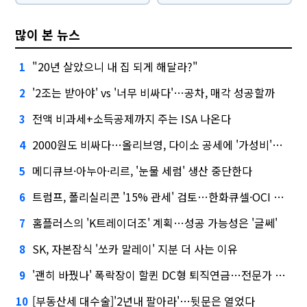
많이 본 뉴스
"20년 살았으니 내 집 되게 해달라?"
1
'2조는 받아야' vs '너무 비싸다'…공차, 매각 성공할까
2
전액 비과세+소득공제까지 주는 ISA 나온다
3
2000원도 비싸다…올리브영, 다이소 공세에 '가성비'로 맞불
4
메디큐브·아누아·리르, '눈물 세럼' 생산 중단한다
5
트럼프, 폴리실리콘 '15% 관세' 검토…한화큐셀·OCI 영향은?
6
홈플러스의 'K트레이더조' 계획…성공 가능성은 '글쎄'
7
SK, 자본잠식 '쏘카 말레이' 지분 더 사는 이유
8
'괜히 바꿨나' 폭락장이 할퀸 DC형 퇴직연금…전문가 조언은
9
[부동산세 대수술]'2년내 팔아라'…뒷문은 열었다
10