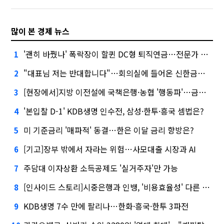
많이 본 경제 뉴스
'괜히 바꿨나' 폭락장이 할퀸 DC형 퇴직연금…전문가 조언은
1
"대표님 저는 반대합니다"…회의실에 들어온 신한금융 AI
2
[현장에서]지방 이전설에 국책은행·농협 '행동파'…금감원 '신중모드'
3
'본입찰 D-1' KDB생명 인수전, 삼성·한투·흥국 셈법은?
4
미 기준금리 '매파적' 동결…한은 이달 금리 향방은?
5
[기고]장부 밖에서 자라는 위험…사모대출 시장과 AI
6
주담대 이자상환 소득공제도 '실거주자'만 가능
7
[인사이드 스토리]시중은행과 인뱅, '비용효율성' 다른 잣대 왜?
8
KDB생명 7수 만에 팔리나…한화·흥국·한투 3파전
9