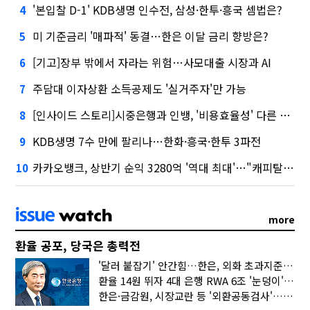
'본입찰 D-1' KDB생명 인수전, 삼성·한투·흥국 셈법은?
4
미 기준금리 '매파적' 동결…한은 이달 금리 향방은?
5
[기고]장부 밖에서 자라는 위험…사모대출 시장과 AI
6
주담대 이자상환 소득공제도 '실거주자'만 가능
7
[인사이드 스토리]시중은행과 인뱅, '비용효율성' 다른 잣대 왜?
8
KDB생명 7수 만에 팔리나…한화·흥국·한투 3파전
9
카카오뱅크, 상반기 순익 3280억 '역대 최대'…"캐피탈, 자산 1조원 이상"
10
more
환율 공포, 당국은 총력전
'달러 붙잡기' 안간힘…한은, 외화 초과지준에 이자 6개월 더
환율 14원 뛰자 4대 은행 RWA 6조 '눈덩이'…2배 뛴 2분기는?
한은·금감원, 시장교란 등 '외환공동검사'…환율 급등 전방위 대응