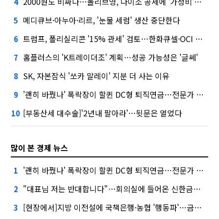
2000원도 비싸다…올리브영, 다이소 공세에 '가성비'로 맞불
4
메디큐브·아누아·리르, '눈물 세럼' 생산 중단한다
5
트럼프, 폴리실리콘 '15% 관세' 검토…한화큐셀·OCI 영향은?
6
홈플러스의 'K트레이더조' 계획…성공 가능성은 '글쎄'
7
SK, 자본잠식 '쏘카 말레이' 지분 더 사는 이유
8
'괜히 바꿨나' 폭락장이 할퀸 DC형 퇴직연금…전문가 조언은
9
[부동산세 대수술]'2년내 팔아라'…뒷문은 열었다
10
많이 본 경제 뉴스
'괜히 바꿨나' 폭락장이 할퀸 DC형 퇴직연금…전문가 조언은
1
"대표님 저는 반대합니다"…회의실에 들어온 신한금융 AI
2
[현장에서]지방 이전설에 국책은행·농협 '행동파'…금감원 '신중모드'
3