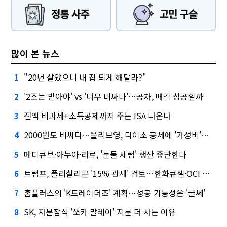
많이 본 뉴스
"20년 살았으니 내 집 되게 해달라?"
1
'2조는 받아야' vs '너무 비싸다'…공차, 매각 성공할까
2
전액 비과세+소득공제까지 주는 ISA 나온다
3
2000원도 비싸다…올리브영, 다이소 공세에 '가성비'로 맞불
4
메디큐브·아누아·리르, '눈물 세럼' 생산 중단한다
5
트럼프, 폴리실리콘 '15% 관세' 검토…한화큐셀·OCI 영향은?
6
홈플러스의 'K트레이더조' 계획…성공 가능성은 '글쎄'
7
SK, 자본잠식 '쏘카 말레이' 지분 더 사는 이유
8