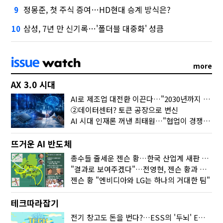
정몽준, 첫 주식 증여…HD현대 승계 방식은?
9
삼성, 7년 만 신기록…'폴더블 대중화' 성큼
10
more
AX 3.0 시대
AI로 제조업 대전환 이끈다…"2030년까지 민관합동 20조 투자"
②데이터센터? 토큰 공장으로 변신
AI 시대 인재론 꺼낸 최태원…"협업이 경쟁력"
뜨거운 AI 반도체
총수들 줄세운 젠슨 황…한국 산업계 새판 짰다
"결과로 보여주겠다"…전영현, 젠슨 황과 HBM5 논의
젠슨 황 "엔비디아와 LG는 하나의 거대한 팀"
테크따라잡기
전기 창고도 돈을 번다?…ESS의 '두뇌' EMO가 뭐길래