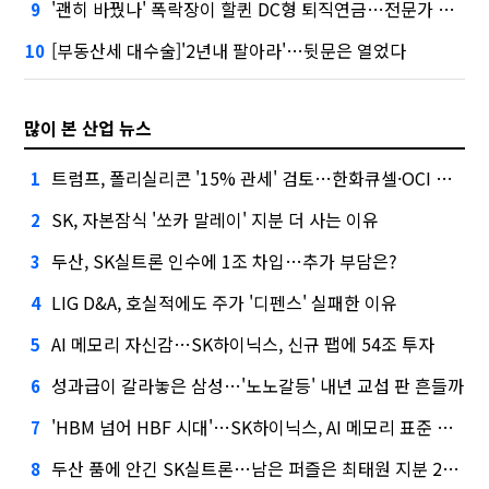
'괜히 바꿨나' 폭락장이 할퀸 DC형 퇴직연금…전문가 조언은
9
[부동산세 대수술]'2년내 팔아라'…뒷문은 열었다
10
많이 본 산업 뉴스
트럼프, 폴리실리콘 '15% 관세' 검토…한화큐셀·OCI 영향은?
1
SK, 자본잠식 '쏘카 말레이' 지분 더 사는 이유
2
두산, SK실트론 인수에 1조 차입…추가 부담은?
3
LIG D&A, 호실적에도 주가 '디펜스' 실패한 이유
4
AI 메모리 자신감…SK하이닉스, 신규 팹에 54조 투자
5
성과급이 갈라놓은 삼성…'노노갈등' 내년 교섭 판 흔들까
6
'HBM 넘어 HBF 시대'…SK하이닉스, AI 메모리 표준 선점 나섰다
7
두산 품에 안긴 SK실트론…남은 퍼즐은 최태원 지분 29.4%
8