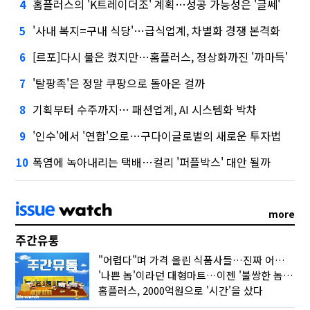
홈플러스의 'K트레이더조' 계획…성공 가능성은 '글쎄'
4
'사내 복지=구내 식당'…급식업계, 차별화 경쟁 본격화
5
[르포]다시 불은 켰지만…홈플러스, 정상화까진 '까마득'
6
'탈팡족'은 정말 쿠팡으로 돌아온 걸까
7
기획부터 수주까지… 패션업계, AI 시스템화 박차
8
'인수'에서 '연합'으로…구다이글로벌의 새로운 투자법
9
폭염에 녹아내리는 택배…컬리 '퍼플박스' 대안 될까
10
more
주간유통
"어렵다"며 가격 올린 식품사들…진짜 어려운 거 맞아?
'나쁜 놈'이라던 대형마트…이젠 '불쌍한 놈' 됐다
홈플러스, 2000억원으로 '시간'을 샀다