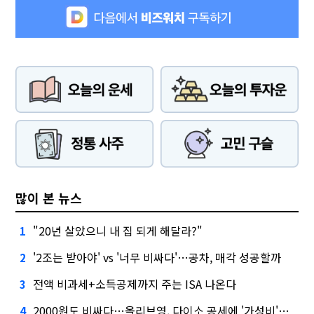
많이 본 뉴스
"20년 살았으니 내 집 되게 해달라?"
1
'2조는 받아야' vs '너무 비싸다'…공차, 매각 성공할까
2
전액 비과세+소득공제까지 주는 ISA 나온다
3
2000원도 비싸다…올리브영, 다이소 공세에 '가성비'로 맞불
4