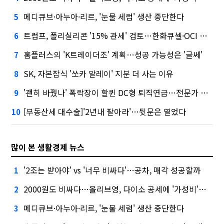
메디큐브·아누아·리르, '눈물 세럼' 생산 중단한다
5
트럼프, 폴리실리콘 '15% 관세' 검토…한화큐셀·OCI 영향은?
6
홈플러스의 'K트레이더조' 계획…성공 가능성은 '글쎄'
7
SK, 자본잠식 '쏘카 말레이' 지분 더 사는 이유
8
'괜히 바꿨나' 폭락장이 할퀸 DC형 퇴직연금…전문가 조언은
9
[부동산세 대수술]'2년내 팔아라'…뒷문은 열었다
10
많이 본 생활경제 뉴스
'2조는 받아야' vs '너무 비싸다'…공차, 매각 성공할까
1
2000원도 비싸다…올리브영, 다이소 공세에 '가성비'로 맞불
2
메디큐브·아누아·리르, '눈물 세럼' 생산 중단한다
3