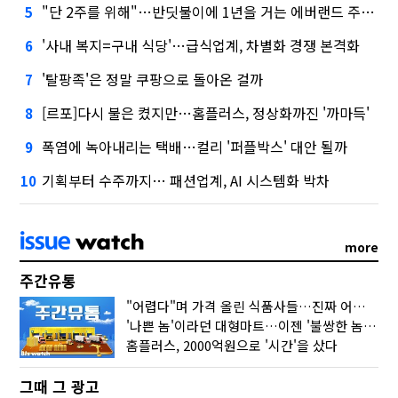
"단 2주를 위해"…반딧불이에 1년을 거는 에버랜드 주키퍼
5
'사내 복지=구내 식당'…급식업계, 차별화 경쟁 본격화
6
'탈팡족'은 정말 쿠팡으로 돌아온 걸까
7
[르포]다시 불은 켰지만…홈플러스, 정상화까진 '까마득'
8
폭염에 녹아내리는 택배…컬리 '퍼플박스' 대안 될까
9
기획부터 수주까지… 패션업계, AI 시스템화 박차
10
more
주간유통
"어렵다"며 가격 올린 식품사들…진짜 어려운 거 맞아?
'나쁜 놈'이라던 대형마트…이젠 '불쌍한 놈' 됐다
홈플러스, 2000억원으로 '시간'을 샀다
그때 그 광고