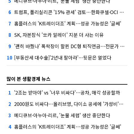
메디큐브·아누아·리르, '눈물 세럼' 생산 중단한다
5
트럼프, 폴리실리콘 '15% 관세' 검토…한화큐셀·OCI 영향은?
6
홈플러스의 'K트레이더조' 계획…성공 가능성은 '글쎄'
7
SK, 자본잠식 '쏘카 말레이' 지분 더 사는 이유
8
'괜히 바꿨나' 폭락장이 할퀸 DC형 퇴직연금…전문가 조언은
9
[부동산세 대수술]'2년내 팔아라'…뒷문은 열었다
10
많이 본 생활경제 뉴스
'2조는 받아야' vs '너무 비싸다'…공차, 매각 성공할까
1
2000원도 비싸다…올리브영, 다이소 공세에 '가성비'로 맞불
2
메디큐브·아누아·리르, '눈물 세럼' 생산 중단한다
3
홈플러스의 'K트레이더조' 계획…성공 가능성은 '글쎄'
4