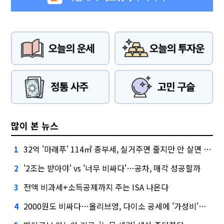
많이 본 뉴스
32억 '마래푸' 114㎡ 종부세, 실거주면 줄지만 안 살면 2.5배
1
'2조는 받아야' vs '너무 비싸다'…공차, 매각 성공할까
2
전액 비과세+소득공제까지 주는 ISA 나온다
3
2000원도 비싸다…올리브영, 다이소 공세에 '가성비'로 맞불
4