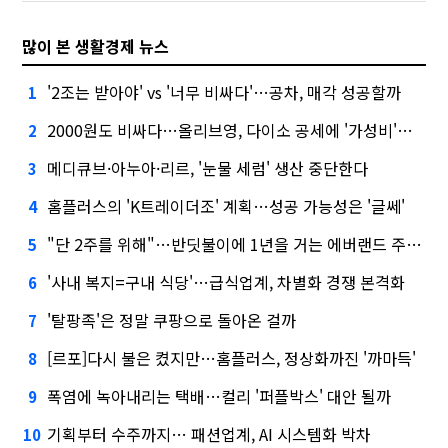
많이 본 생활경제 뉴스
'2조는 받아야' vs '너무 비싸다'…공차, 매각 성공할까
1
2000원도 비싸다…올리브영, 다이소 공세에 '가성비'로 맞불
2
메디큐브·아누아·리르, '눈물 세럼' 생산 중단한다
3
홈플러스의 'K트레이더조' 계획…성공 가능성은 '글쎄'
4
"단 2주를 위해"…반딧불이에 1년을 거는 에버랜드 주키퍼
5
'사내 복지=구내 식당'…급식업계, 차별화 경쟁 본격화
6
'탈팡족'은 정말 쿠팡으로 돌아온 걸까
7
[르포]다시 불은 켰지만…홈플러스, 정상화까진 '까마득'
8
폭염에 녹아내리는 택배…컬리 '퍼플박스' 대안 될까
9
기획부터 수주까지… 패션업계, AI 시스템화 박차
10