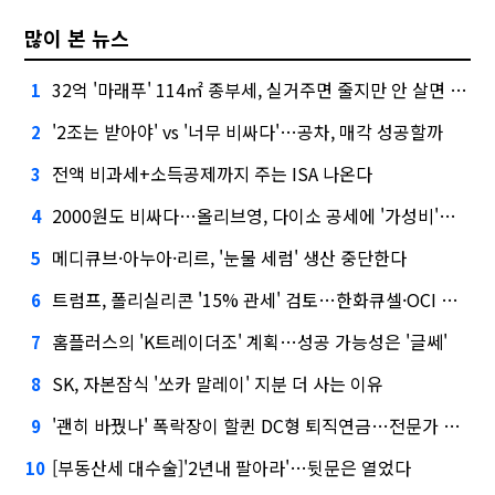
많이 본 뉴스
32억 '마래푸' 114㎡ 종부세, 실거주면 줄지만 안 살면 2.5배
1
'2조는 받아야' vs '너무 비싸다'…공차, 매각 성공할까
2
전액 비과세+소득공제까지 주는 ISA 나온다
3
2000원도 비싸다…올리브영, 다이소 공세에 '가성비'로 맞불
4
메디큐브·아누아·리르, '눈물 세럼' 생산 중단한다
5
트럼프, 폴리실리콘 '15% 관세' 검토…한화큐셀·OCI 영향은?
6
홈플러스의 'K트레이더조' 계획…성공 가능성은 '글쎄'
7
SK, 자본잠식 '쏘카 말레이' 지분 더 사는 이유
8
'괜히 바꿨나' 폭락장이 할퀸 DC형 퇴직연금…전문가 조언은
9
[부동산세 대수술]'2년내 팔아라'…뒷문은 열었다
10