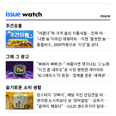
more
주간유통
"어렵다"며 가격 올린 식품사들…진짜 어려운 거 맞아?
'나쁜 놈'이라던 대형마트…이젠 '불쌍한 놈' 됐다
홈플러스, 2000억원으로 '시간'을 샀다
그때 그 광고
"삐삐리 빠삐코~" 여름이면 생각나는 그 노래
"시간 좀 내주오"로 시장 평정한 하이마트
'빙그레우스'의 등장…업계를 흔든 '세계관' 마케팅
슬기로운 소비 생활
맘스터치 '갓빠삭', 배달 치킨 선입견을 바꿨다
편의점 도시락보다 싼 '장어덮밥'…오뚜기가 해냈다
"끝까지 채웠다"…GS25 샌드위치의 달라진 '속'사정