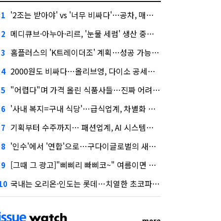
'2조는 받아야' vs '너무 비싸다'…공차, 매각 성공할까
1
메디큐브·아누아·리르, '눈물 세럼' 생산 중단한다
2
홈플러스의 'K트레이더조' 계획…성공 가능성은 '글쎄'
3
2000원도 비싸다…올리브영, 다이소 공세에 '가성비'로 맞불
4
"어렵다"며 가격 올린 식품사들…진짜 어려운 거 맞아?
5
'사내 복지=구내 식당'…급식업계, 차별화 경쟁 본격화
6
기획부터 수주까지… 패션업계, AI 시스템화 박차
7
'인수'에서 '연합'으로…구다이글로벌의 새로운 투자법
8
[그때 그 광고]"삐삐리 빠삐코~" 여름이면 생각나는 그 노래
9
국내는 오리온·인도는 롯데…치열한 초코파이 대전
10
more