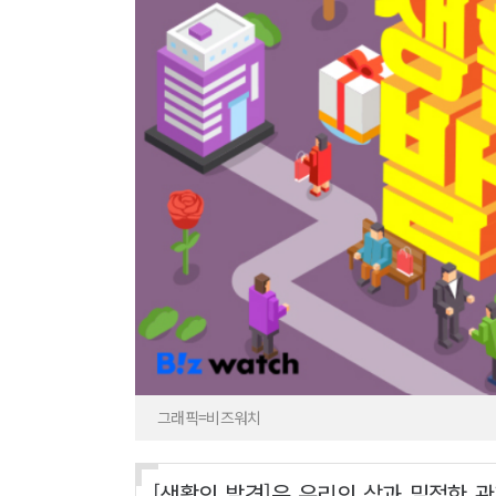
그래픽=비즈워치
[생활의 발견]은 우리의 삶과 밀접한 