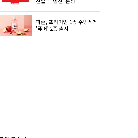
진출…'랩신' 론칭
피죤, 프리미엄 1종 주방세제
'퓨어' 2종 출시