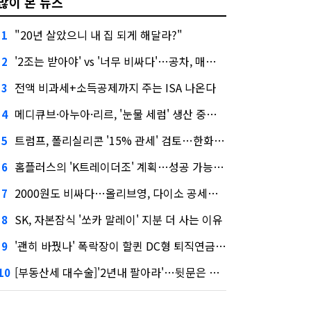
많이 본 뉴스
"20년 살았으니 내 집 되게 해달라?"
1
'2조는 받아야' vs '너무 비싸다'…공차, 매각 성공할까
2
전액 비과세+소득공제까지 주는 ISA 나온다
3
메디큐브·아누아·리르, '눈물 세럼' 생산 중단한다
4
트럼프, 폴리실리콘 '15% 관세' 검토…한화큐셀·OCI 영향은?
5
홈플러스의 'K트레이더조' 계획…성공 가능성은 '글쎄'
6
2000원도 비싸다…올리브영, 다이소 공세에 '가성비'로 맞불
7
SK, 자본잠식 '쏘카 말레이' 지분 더 사는 이유
8
'괜히 바꿨나' 폭락장이 할퀸 DC형 퇴직연금…전문가 조언은
9
[부동산세 대수술]'2년내 팔아라'…뒷문은 열었다
10