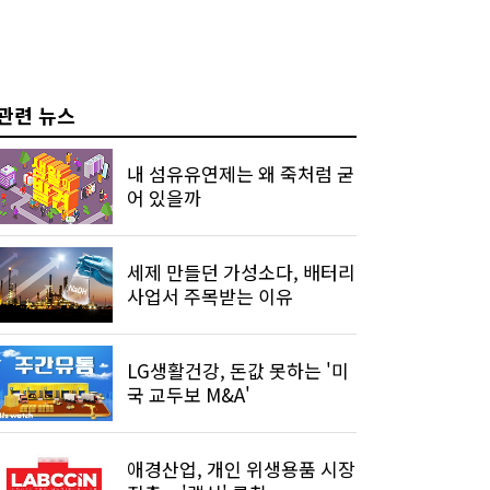
관련 뉴스
내 섬유유연제는 왜 죽처럼 굳
어 있을까
세제 만들던 가성소다, 배터리
사업서 주목받는 이유
LG생활건강, 돈값 못하는 '미
국 교두보 M&A'
애경산업, 개인 위생용품 시장