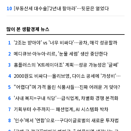
[부동산세 대수술]'2년내 팔아라'…뒷문은 열었다
10
많이 본 생활경제 뉴스
'2조는 받아야' vs '너무 비싸다'…공차, 매각 성공할까
1
메디큐브·아누아·리르, '눈물 세럼' 생산 중단한다
2
홈플러스의 'K트레이더조' 계획…성공 가능성은 '글쎄'
3
2000원도 비싸다…올리브영, 다이소 공세에 '가성비'로 맞불
4
"어렵다"며 가격 올린 식품사들…진짜 어려운 거 맞아?
5
'사내 복지=구내 식당'…급식업계, 차별화 경쟁 본격화
6
기획부터 수주까지… 패션업계, AI 시스템화 박차
7
'인수'에서 '연합'으로…구다이글로벌의 새로운 투자법
8