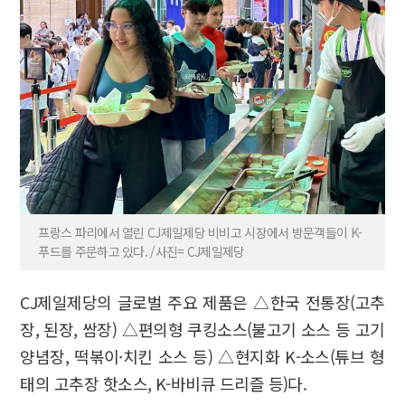
프랑스 파리에서 열린 CJ제일제당 비비고 시장에서 방문객들이 K-
푸드를 주문하고 있다. /사진= CJ제일제당
CJ제일제당의 글로벌 주요 제품은 △한국 전통장(고추
장, 된장, 쌈장) △편의형 쿠킹소스(불고기 소스 등 고기
양념장, 떡볶이·치킨 소스 등) △현지화 K-소스(튜브 형
태의 고추장 핫소스, K-바비큐 드리즐 등)다.