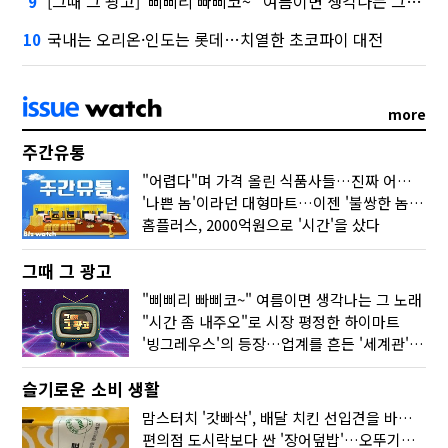
[그때 그 광고]"삐삐리 빠삐코~" 여름이면 생각나는 그 노래
9
국내는 오리온·인도는 롯데…치열한 초코파이 대전
10
more
주간유통
"어렵다"며 가격 올린 식품사들…진짜 어려운 거 맞아?
'나쁜 놈'이라던 대형마트…이젠 '불쌍한 놈' 됐다
홈플러스, 2000억원으로 '시간'을 샀다
그때 그 광고
"삐삐리 빠삐코~" 여름이면 생각나는 그 노래
"시간 좀 내주오"로 시장 평정한 하이마트
'빙그레우스'의 등장…업계를 흔든 '세계관' 마케팅
슬기로운 소비 생활
맘스터치 '갓빠삭', 배달 치킨 선입견을 바꿨다
편의점 도시락보다 싼 '장어덮밥'…오뚜기가 해냈다