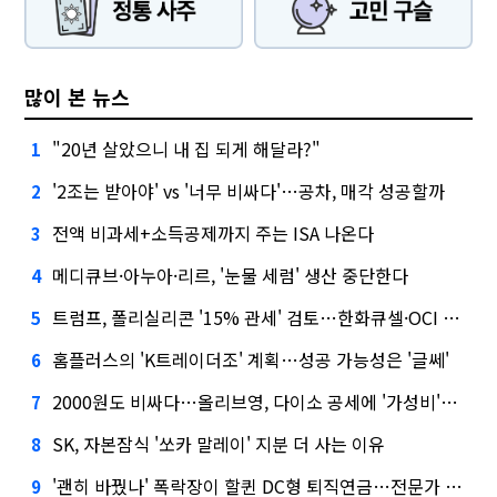
많이 본 뉴스
"20년 살았으니 내 집 되게 해달라?"
1
'2조는 받아야' vs '너무 비싸다'…공차, 매각 성공할까
2
전액 비과세+소득공제까지 주는 ISA 나온다
3
메디큐브·아누아·리르, '눈물 세럼' 생산 중단한다
4
트럼프, 폴리실리콘 '15% 관세' 검토…한화큐셀·OCI 영향은?
5
홈플러스의 'K트레이더조' 계획…성공 가능성은 '글쎄'
6
2000원도 비싸다…올리브영, 다이소 공세에 '가성비'로 맞불
7
SK, 자본잠식 '쏘카 말레이' 지분 더 사는 이유
8
'괜히 바꿨나' 폭락장이 할퀸 DC형 퇴직연금…전문가 조언은
9