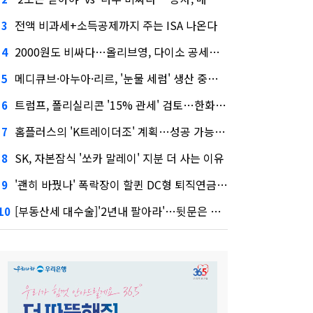
전액 비과세+소득공제까지 주는 ISA 나온다
3
2000원도 비싸다…올리브영, 다이소 공세에 '가성비'로 맞불
4
메디큐브·아누아·리르, '눈물 세럼' 생산 중단한다
5
트럼프, 폴리실리콘 '15% 관세' 검토…한화큐셀·OCI 영향은?
6
홈플러스의 'K트레이더조' 계획…성공 가능성은 '글쎄'
7
SK, 자본잠식 '쏘카 말레이' 지분 더 사는 이유
8
'괜히 바꿨나' 폭락장이 할퀸 DC형 퇴직연금…전문가 조언은
9
[부동산세 대수술]'2년내 팔아라'…뒷문은 열었다
10