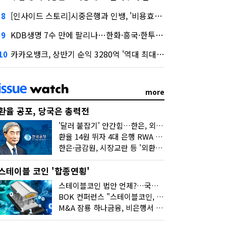
[인사이드 스토리]시중은행과 인뱅, '비용효율성' 다른 잣대 왜?
8
KDB생명 7수 만에 팔리나…한화·흥국·한투 3파전
9
카카오뱅크, 상반기 순익 3280억 '역대 최대'…"캐피탈, 자산 1조원 이상"
10
more
환율 공포, 당국은 총력전
'달러 붙잡기' 안간힘…한은, 외화 초과지준에 이자 6개월 더
환율 14원 뛰자 4대 은행 RWA 6조 '눈덩이'…2배 뛴 2분기는?
한은·금감원, 시장교란 등 '외환공동검사'…환율 급등 전방위 대응
스테이블 코인 '합종연횡'
스테이블코인 법안 언제?…국회에 쏠린 시선
BOK 컨퍼런스 "스테이블코인, 결제 넘어 보험 대출 등 금융 연결 도구"
M&A 잠룡 하나금융, 비은행서 '두나무'로 눈돌린 이유는