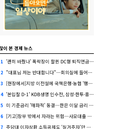
많이 본 경제 뉴스
'괜히 바꿨나' 폭락장이 할퀸 DC형 퇴직연금…전문가 조언은
1
"대표님 저는 반대합니다"…회의실에 들어온 신한금융 AI
2
[현장에서]지방 이전설에 국책은행·농협 '행동파'…금감원 '신중모드'
3
'본입찰 D-1' KDB생명 인수전, 삼성·한투·흥국 셈법은?
4
미 기준금리 '매파적' 동결…한은 이달 금리 향방은?
5
[기고]장부 밖에서 자라는 위험…사모대출 시장과 AI
6
주담대 이자상환 소득공제도 '실거주자'만 가능
7