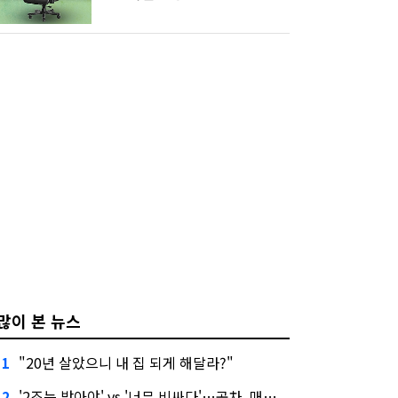
많이 본 뉴스
"20년 살았으니 내 집 되게 해달라?"
1
'2조는 받아야' vs '너무 비싸다'…공차, 매각 성공할까
2