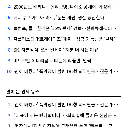
2000원도 비싸다…올리브영, 다이소 공세에 '가성비'로 맞불
4
메디큐브·아누아·리르, '눈물 세럼' 생산 중단한다
5
트럼프, 폴리실리콘 '15% 관세' 검토…한화큐셀·OCI 영향은?
6
홈플러스의 'K트레이더조' 계획…성공 가능성은 '글쎄'
7
SK, 자본잠식 '쏘카 말레이' 지분 더 사는 이유
8
비트코인·이더리움 버티는데 리플만 '털썩'
9
'괜히 바꿨나' 폭락장이 할퀸 DC형 퇴직연금…전문가 조언은
10
많이 본 경제 뉴스
'괜히 바꿨나' 폭락장이 할퀸 DC형 퇴직연금…전문가 조언은
1
"대표님 저는 반대합니다"…회의실에 들어온 신한금융 AI
2
[현장에서]지방 이전설에 국책은행·농협 '행동파'…금감원 '신중모드'
3