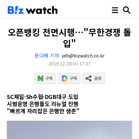
오픈뱅킹 전면시행…"무한경쟁 돌
입"
윤다혜 기자
ydh@bizwatch.co.kr
2019.12.18
(수)
17:37
SC제일·Sh수협·DGB대구 도입
시범운영 은행들도 리뉴얼 진행
"빠르게 자리잡은 은행만 생존"