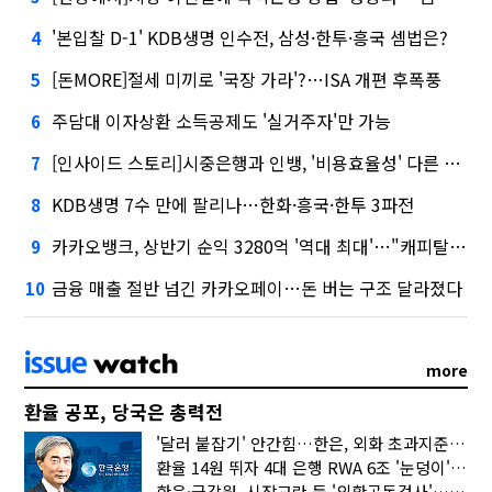
'본입찰 D-1' KDB생명 인수전, 삼성·한투·흥국 셈법은?
4
[돈MORE]절세 미끼로 '국장 가라'?…ISA 개편 후폭풍
5
주담대 이자상환 소득공제도 '실거주자'만 가능
6
[인사이드 스토리]시중은행과 인뱅, '비용효율성' 다른 잣대 왜?
7
KDB생명 7수 만에 팔리나…한화·흥국·한투 3파전
8
카카오뱅크, 상반기 순익 3280억 '역대 최대'…"캐피탈, 자산 1조원 이상"
9
금융 매출 절반 넘긴 카카오페이…돈 버는 구조 달라졌다
10
more
환율 공포, 당국은 총력전
'달러 붙잡기' 안간힘…한은, 외화 초과지준에 이자 6개월 더
환율 14원 뛰자 4대 은행 RWA 6조 '눈덩이'…2배 뛴 2분기는?
한은·금감원, 시장교란 등 '외환공동검사'…환율 급등 전방위 대응