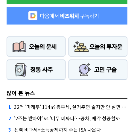
많이 본 뉴스
32억 '마래푸' 114㎡ 종부세, 실거주면 줄지만 안 살면 2.5배
1
'2조는 받아야' vs '너무 비싸다'…공차, 매각 성공할까
2
전액 비과세+소득공제까지 주는 ISA 나온다
3