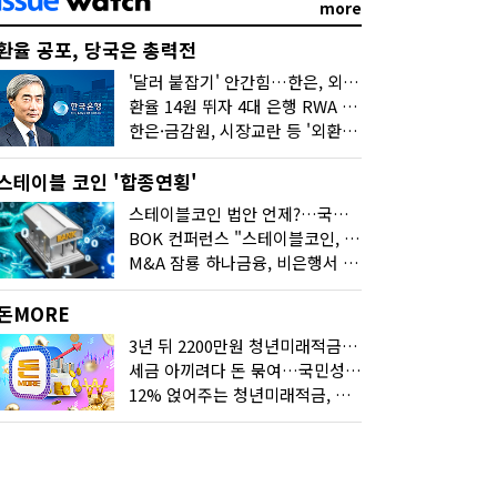
more
환율 공포, 당국은 총력전
'달러 붙잡기' 안간힘…한은, 외화 초과지준에 이자 6개월 더
환율 14원 뛰자 4대 은행 RWA 6조 '눈덩이'…2배 뛴 2분기는?
한은·금감원, 시장교란 등 '외환공동검사'…환율 급등 전방위 대응
스테이블 코인 '합종연횡'
스테이블코인 법안 언제?…국회에 쏠린 시선
BOK 컨퍼런스 "스테이블코인, 결제 넘어 보험 대출 등 금융 연결 도구"
M&A 잠룡 하나금융, 비은행서 '두나무'로 눈돌린 이유는
돈MORE
3년 뒤 2200만원 청년미래적금, 최고 금리 받으려면?
세금 아끼려다 돈 묶여…국민성장펀드 누가 가입하면 좋을까
12% 얹어주는 청년미래적금, 갈아타기 거절 될수 있어요