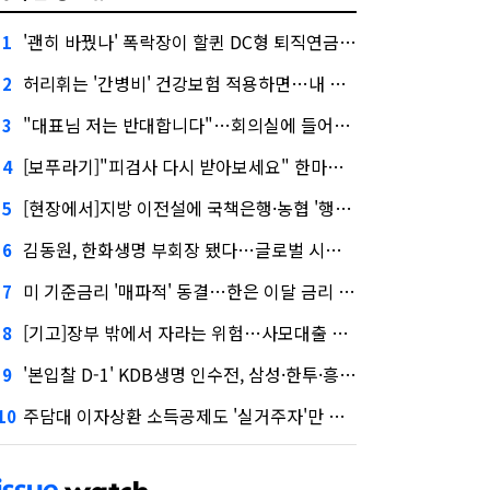
'괜히 바꿨나' 폭락장이 할퀸 DC형 퇴직연금…전문가 조언은
1
허리휘는 '간병비' 건강보험 적용하면…내 간병보험은?
2
"대표님 저는 반대합니다"…회의실에 들어온 신한금융 AI
3
[보푸라기]"피검사 다시 받아보세요" 한마디에 보험금 못 받을 뻔?
4
[현장에서]지방 이전설에 국책은행·농협 '행동파'…금감원 '신중모드'
5
김동원, 한화생명 부회장 됐다…글로벌 시너지 기대감
6
미 기준금리 '매파적' 동결…한은 이달 금리 향방은?
7
[기고]장부 밖에서 자라는 위험…사모대출 시장과 AI
8
'본입찰 D-1' KDB생명 인수전, 삼성·한투·흥국 셈법은?
9
주담대 이자상환 소득공제도 '실거주자'만 가능
10