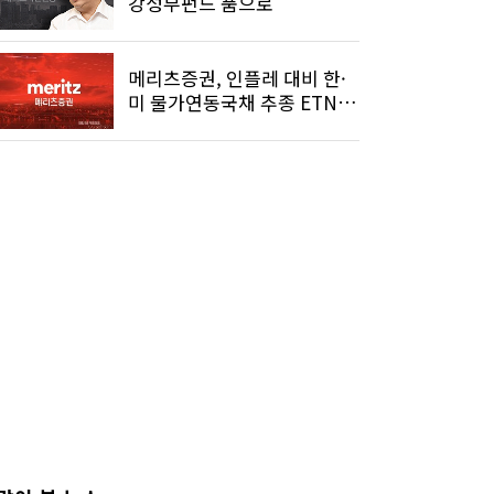
강성부펀드 품으로
메리츠증권, 인플레 대비 한·
미 물가연동국채 추종 ETN 4
종 주목