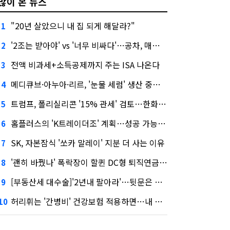
많이 본 뉴스
"20년 살았으니 내 집 되게 해달라?"
1
'2조는 받아야' vs '너무 비싸다'…공차, 매각 성공할까
2
전액 비과세+소득공제까지 주는 ISA 나온다
3
메디큐브·아누아·리르, '눈물 세럼' 생산 중단한다
4
트럼프, 폴리실리콘 '15% 관세' 검토…한화큐셀·OCI 영향은?
5
홈플러스의 'K트레이더조' 계획…성공 가능성은 '글쎄'
6
SK, 자본잠식 '쏘카 말레이' 지분 더 사는 이유
7
'괜히 바꿨나' 폭락장이 할퀸 DC형 퇴직연금…전문가 조언은
8
[부동산세 대수술]'2년내 팔아라'…뒷문은 열었다
9
허리휘는 '간병비' 건강보험 적용하면…내 간병보험은?
10