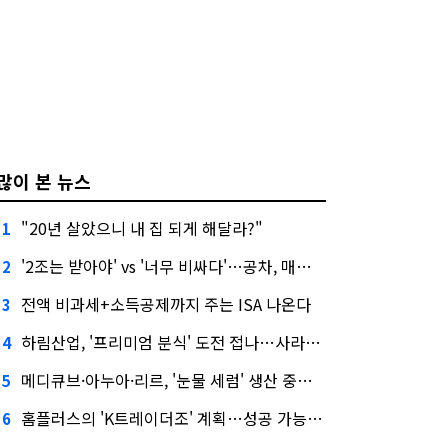
많이 본 뉴스
"20년 살았으니 내 집 되게 해달라?"
1
'2조는 받아야' vs '너무 비싸다'…공차, 매각 성공할까
2
전액 비과세+소득공제까지 주는 ISA 나온다
3
하림산업, '프리미엄 분식' 도전 접나…사라진 '멜팅피스'
4
메디큐브·아누아·리르, '눈물 세럼' 생산 중단한다
5
홈플러스의 'K트레이더조' 계획…성공 가능성은 '글쎄'
6