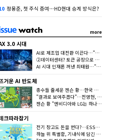
정몽준, 첫 주식 증여…HD현대 승계 방식은?
10
more
AX 3.0 시대
AI로 제조업 대전환 이끈다…"2030년까지 민관합동 20조 투자"
②데이터센터? 토큰 공장으로 변신
AI 시대 인재론 꺼낸 최태원…"협업이 경쟁력"
뜨거운 AI 반도체
총수들 줄세운 젠슨 황…한국 산업계 새판 짰다
"결과로 보여주겠다"…전영현, 젠슨 황과 HBM5 논의
젠슨 황 "엔비디아와 LG는 하나의 거대한 팀"
테크따라잡기
전기 창고도 돈을 번다?…ESS의 '두뇌' EMO가 뭐길래
하늘 위 특별함, 기내식에 담긴 기술의 세계