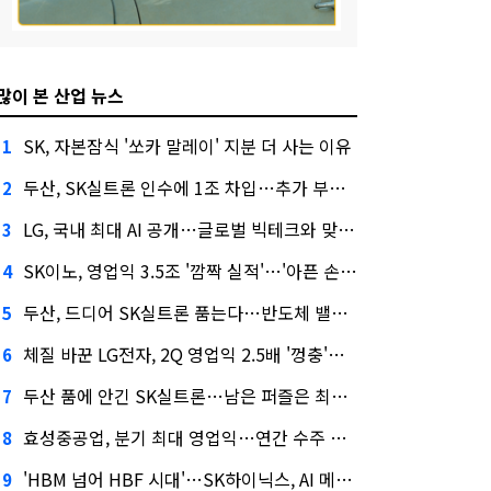
많이 본 산업 뉴스
SK, 자본잠식 '쏘카 말레이' 지분 더 사는 이유
1
두산, SK실트론 인수에 1조 차입…추가 부담은?
2
LG, 국내 최대 AI 공개…글로벌 빅테크와 맞붙는다
3
SK이노, 영업익 3.5조 '깜짝 실적'…'아픈 손가락' SK온의 반전
4
두산, 드디어 SK실트론 품는다…반도체 밸류체인 위상 강화
5
체질 바꾼 LG전자, 2Q 영업익 2.5배 '껑충'…1천억 자사주 태운다
6
두산 품에 안긴 SK실트론…남은 퍼즐은 최태원 지분 29.4%
7
효성중공업, 분기 최대 영업익…연간 수주 목표 12조로
8
'HBM 넘어 HBF 시대'…SK하이닉스, AI 메모리 표준 선점 나섰다
9