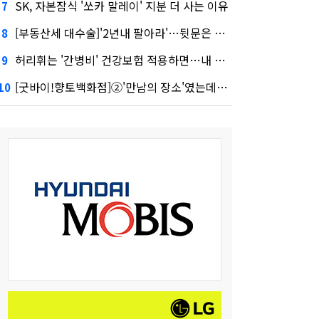
SK, 자본잠식 '쏘카 말레이' 지분 더 사는 이유
7
[부동산세 대수술]'2년내 팔아라'…뒷문은 열었다
8
허리휘는 '간병비' 건강보험 적용하면…내 간병보험은?
9
[굿바이!향토백화점]②'만남의 장소'였는데…멈춰선 대백의 시계
10