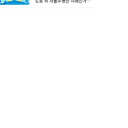
"도로 위 자율주행만 미래인가요"…진흙탕서 길 내는 HD현대 AI 기술