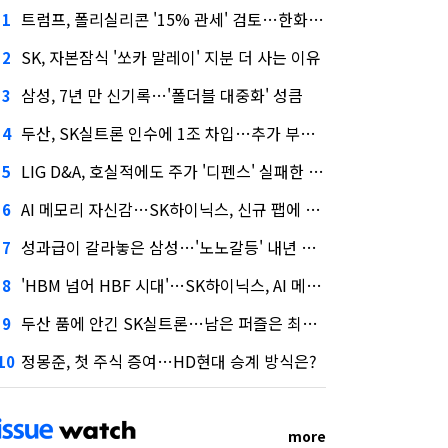
트럼프, 폴리실리콘 '15% 관세' 검토…한화큐셀·OCI 영향은?
1
SK, 자본잠식 '쏘카 말레이' 지분 더 사는 이유
2
삼성, 7년 만 신기록…'폴더블 대중화' 성큼
3
두산, SK실트론 인수에 1조 차입…추가 부담은?
4
LIG D&A, 호실적에도 주가 '디펜스' 실패한 이유
5
AI 메모리 자신감…SK하이닉스, 신규 팹에 54조 투자
6
성과급이 갈라놓은 삼성…'노노갈등' 내년 교섭 판 흔들까
7
'HBM 넘어 HBF 시대'…SK하이닉스, AI 메모리 표준 선점 나섰다
8
두산 품에 안긴 SK실트론…남은 퍼즐은 최태원 지분 29.4%
9
정몽준, 첫 주식 증여…HD현대 승계 방식은?
10
more