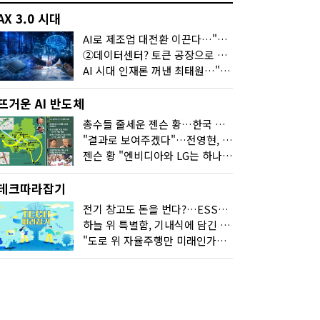
AX 3.0 시대
AI로 제조업 대전환 이끈다…"2030년까지 민관합동 20조 투자"
②데이터센터? 토큰 공장으로 변신
AI 시대 인재론 꺼낸 최태원…"협업이 경쟁력"
뜨거운 AI 반도체
총수들 줄세운 젠슨 황…한국 산업계 새판 짰다
"결과로 보여주겠다"…전영현, 젠슨 황과 HBM5 논의
젠슨 황 "엔비디아와 LG는 하나의 거대한 팀"
테크따라잡기
전기 창고도 돈을 번다?…ESS의 '두뇌' EMO가 뭐길래
하늘 위 특별함, 기내식에 담긴 기술의 세계
"도로 위 자율주행만 미래인가요"…진흙탕서 길 내는 HD현대 AI 기술