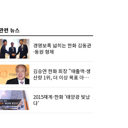
관련 뉴스
경영보폭 넓히는 한화 김동관
·동원 형제
김승연 한화 회장 "매출액·생
산량 1위, 더 이상 목표 아니
다"
2015재계-한화 '태양광 빛났
다'