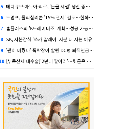
메디큐브·아누아·리르, '눈물 세럼' 생산 중단한다
5
트럼프, 폴리실리콘 '15% 관세' 검토…한화큐셀·OCI 영향은?
6
홈플러스의 'K트레이더조' 계획…성공 가능성은 '글쎄'
7
SK, 자본잠식 '쏘카 말레이' 지분 더 사는 이유
8
'괜히 바꿨나' 폭락장이 할퀸 DC형 퇴직연금…전문가 조언은
9
[부동산세 대수술]'2년내 팔아라'…뒷문은 열었다
10