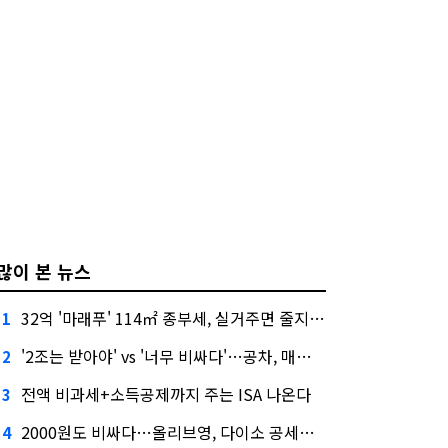
많이 본 뉴스
32억 '마래푸' 114㎡ 종부세, 실거주면 줄지만 안 살면 2.5배
1
'2조는 받아야' vs '너무 비싸다'…공차, 매각 성공할까
2
전액 비과세+소득공제까지 주는 ISA 나온다
3
2000원도 비싸다…올리브영, 다이소 공세에 '가성비'로 맞불
4