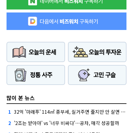
많이 본 뉴스
32억 '마래푸' 114㎡ 종부세, 실거주면 줄지만 안 살면 2.5배
1
'2조는 받아야' vs '너무 비싸다'…공차, 매각 성공할까
2