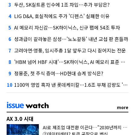
두산, SK실트론 인수에 1조 차입…추가 부담은?
3
LIG D&A, 호실적에도 주가 '디펜스' 실패한 이유
4
AI 메모리 자신감…SK하이닉스, 신규 팹에 54조 투자
5
성과급이 갈라놓은 삼성…'노노갈등' 내년 교섭 판 흔들까
6
고려아연·영풍, 임시주총 1달 앞두고 다시 짙어지는 전운
7
'HBM 넘어 HBF 시대'…SK하이닉스, AI 메모리 표준 선점 나섰다
8
정몽준, 첫 주식 증여…HD현대 승계 방식은?
9
1100억 영업 흑자 낸 롯데케미칼…1.6조 부채 감량도 '속도'
10
more
AX 3.0 시대
AI로 제조업 대전환 이끈다…"2030년까지 민관합동 20조 투자"
②데이터센터? 토큰 공장으로 변신