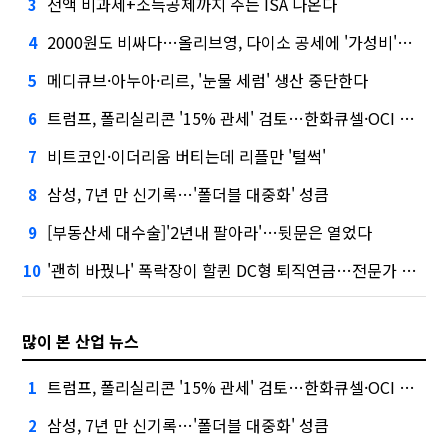
전액 비과세+소득공제까지 주는 ISA 나온다
3
2000원도 비싸다…올리브영, 다이소 공세에 '가성비'로 맞불
4
메디큐브·아누아·리르, '눈물 세럼' 생산 중단한다
5
트럼프, 폴리실리콘 '15% 관세' 검토…한화큐셀·OCI 영향은?
6
비트코인·이더리움 버티는데 리플만 '털썩'
7
삼성, 7년 만 신기록…'폴더블 대중화' 성큼
8
[부동산세 대수술]'2년내 팔아라'…뒷문은 열었다
9
'괜히 바꿨나' 폭락장이 할퀸 DC형 퇴직연금…전문가 조언은
10
많이 본 산업 뉴스
트럼프, 폴리실리콘 '15% 관세' 검토…한화큐셀·OCI 영향은?
1
삼성, 7년 만 신기록…'폴더블 대중화' 성큼
2