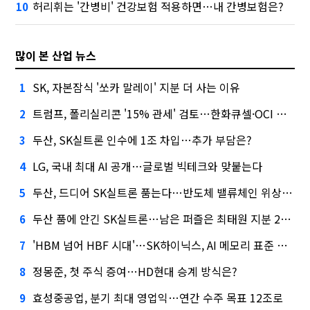
허리휘는 '간병비' 건강보험 적용하면…내 간병보험은?
10
많이 본 산업 뉴스
SK, 자본잠식 '쏘카 말레이' 지분 더 사는 이유
1
트럼프, 폴리실리콘 '15% 관세' 검토…한화큐셀·OCI 영향은?
2
두산, SK실트론 인수에 1조 차입…추가 부담은?
3
LG, 국내 최대 AI 공개…글로벌 빅테크와 맞붙는다
4
두산, 드디어 SK실트론 품는다…반도체 밸류체인 위상 강화
5
두산 품에 안긴 SK실트론…남은 퍼즐은 최태원 지분 29.4%
6
'HBM 넘어 HBF 시대'…SK하이닉스, AI 메모리 표준 선점 나섰다
7
정몽준, 첫 주식 증여…HD현대 승계 방식은?
8
효성중공업, 분기 최대 영업익…연간 수주 목표 12조로
9