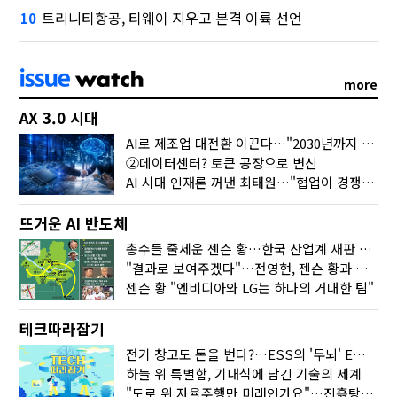
트리니티항공, 티웨이 지우고 본격 이륙 선언
10
more
AX 3.0 시대
AI로 제조업 대전환 이끈다…"2030년까지 민관합동 20조 투자"
②데이터센터? 토큰 공장으로 변신
AI 시대 인재론 꺼낸 최태원…"협업이 경쟁력"
뜨거운 AI 반도체
총수들 줄세운 젠슨 황…한국 산업계 새판 짰다
"결과로 보여주겠다"…전영현, 젠슨 황과 HBM5 논의
젠슨 황 "엔비디아와 LG는 하나의 거대한 팀"
테크따라잡기
전기 창고도 돈을 번다?…ESS의 '두뇌' EMO가 뭐길래
하늘 위 특별함, 기내식에 담긴 기술의 세계
"도로 위 자율주행만 미래인가요"…진흙탕서 길 내는 HD현대 AI 기술