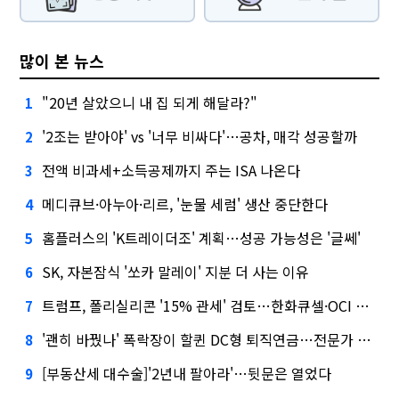
많이 본 뉴스
"20년 살았으니 내 집 되게 해달라?"
1
'2조는 받아야' vs '너무 비싸다'…공차, 매각 성공할까
2
전액 비과세+소득공제까지 주는 ISA 나온다
3
메디큐브·아누아·리르, '눈물 세럼' 생산 중단한다
4
홈플러스의 'K트레이더조' 계획…성공 가능성은 '글쎄'
5
SK, 자본잠식 '쏘카 말레이' 지분 더 사는 이유
6
트럼프, 폴리실리콘 '15% 관세' 검토…한화큐셀·OCI 영향은?
7
'괜히 바꿨나' 폭락장이 할퀸 DC형 퇴직연금…전문가 조언은
8
[부동산세 대수술]'2년내 팔아라'…뒷문은 열었다
9