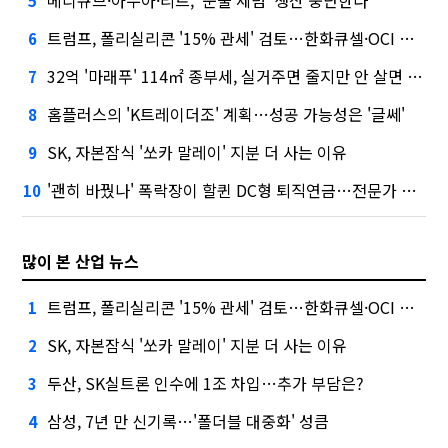
5
트럼프, 폴리실리콘 '15% 관세' 검토…한화큐셀·OCI 영향은?
6
32억 '마래푸' 114㎡ 종부세, 실거주면 줄지만 안 살면 2.5배
7
홈플러스의 'K트레이더조' 계획…성공 가능성은 '글쎄'
8
SK, 자본잠식 '쏘카 말레이' 지분 더 사는 이유
9
'괜히 바꿨나' 폭락장이 할퀸 DC형 퇴직연금…전문가 조언은
10
많이 본 산업 뉴스
트럼프, 폴리실리콘 '15% 관세' 검토…한화큐셀·OCI 영향은?
1
SK, 자본잠식 '쏘카 말레이' 지분 더 사는 이유
2
두산, SK실트론 인수에 1조 차입…추가 부담은?
3
삼성, 7년 만 신기록…'폴더블 대중화' 성큼
4