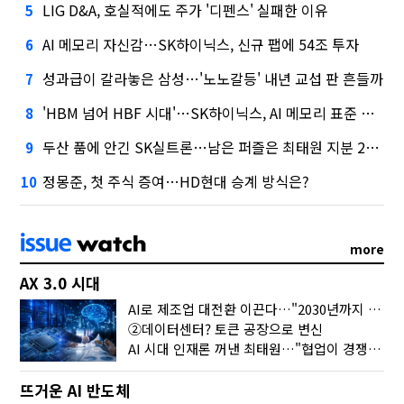
LIG D&A, 호실적에도 주가 '디펜스' 실패한 이유
5
AI 메모리 자신감…SK하이닉스, 신규 팹에 54조 투자
6
성과급이 갈라놓은 삼성…'노노갈등' 내년 교섭 판 흔들까
7
'HBM 넘어 HBF 시대'…SK하이닉스, AI 메모리 표준 선점 나섰다
8
두산 품에 안긴 SK실트론…남은 퍼즐은 최태원 지분 29.4%
9
정몽준, 첫 주식 증여…HD현대 승계 방식은?
10
more
AX 3.0 시대
AI로 제조업 대전환 이끈다…"2030년까지 민관합동 20조 투자"
②데이터센터? 토큰 공장으로 변신
AI 시대 인재론 꺼낸 최태원…"협업이 경쟁력"
뜨거운 AI 반도체