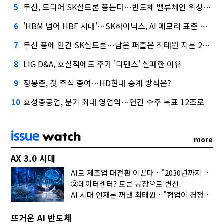
두산, 드디어 SK실트론 품는다…반도체 밸류체인 위상 강화
5
'HBM 넘어 HBF 시대'…SK하이닉스, AI 메모리 표준 선점 나섰다
6
두산 품에 안긴 SK실트론…남은 퍼즐은 최태원 지분 29.4%
7
LIG D&A, 호실적에도 주가 '디펜스' 실패한 이유
8
정몽준, 첫 주식 증여…HD현대 승계 방식은?
9
효성중공업, 분기 최대 영업익…연간 수주 목표 12조로
10
more
AX 3.0 시대
AI로 제조업 대전환 이끈다…"2030년까지 민관합동 20조 투자"
②데이터센터? 토큰 공장으로 변신
AI 시대 인재론 꺼낸 최태원…"협업이 경쟁력"
뜨거운 AI 반도체