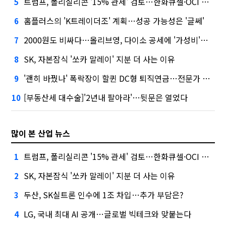
트럼프, 폴리실리콘 '15% 관세' 검토…한화큐셀·OCI 영향은?
5
홈플러스의 'K트레이더조' 계획…성공 가능성은 '글쎄'
6
2000원도 비싸다…올리브영, 다이소 공세에 '가성비'로 맞불
7
SK, 자본잠식 '쏘카 말레이' 지분 더 사는 이유
8
'괜히 바꿨나' 폭락장이 할퀸 DC형 퇴직연금…전문가 조언은
9
[부동산세 대수술]'2년내 팔아라'…뒷문은 열었다
10
많이 본 산업 뉴스
트럼프, 폴리실리콘 '15% 관세' 검토…한화큐셀·OCI 영향은?
1
SK, 자본잠식 '쏘카 말레이' 지분 더 사는 이유
2
두산, SK실트론 인수에 1조 차입…추가 부담은?
3
LG, 국내 최대 AI 공개…글로벌 빅테크와 맞붙는다
4