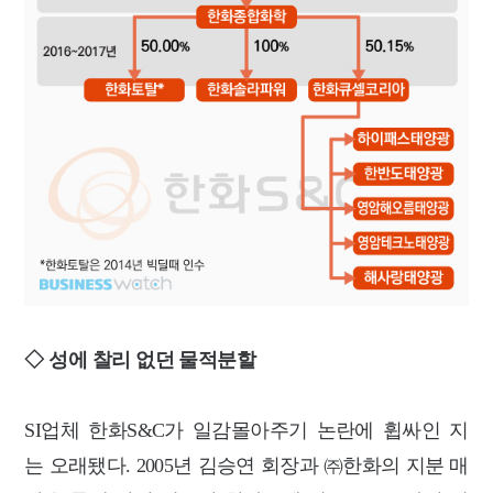
◇ 성에 찰리 없던 물적분할
SI업체 한화S&C가 일감몰아주기 논란에 휩싸인 지
는 오래됐다. 2005년 김승연 회장과 ㈜한화의 지분 매