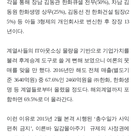
각을 통해 장남 김동관 한화큐셀 전무(50%), 차남 김
동원 한화생명 상무(25%), 김동선 전 한화건설 팀장(2
5%) 등 아들 3형제의 개인회사로 변신한 후 장장 13
년이다.
계열사들의 IT아웃소싱 물량을 기반으로 기업가치를
불려 후계승계 도구로 쓸 게 뻔해 보였으니 여론의 뭇
매를 맞을 만 했다. 2016년만 해도 전체 매출(별도기
준 3640억원) 중 67.6%인 2460억원을 ㈜한화, 한화생
명 등 계열들로부터 올렸을 정도다. 해외계열까지 포
함하면 69.5%로 더 올라간다.
이런 이유로 2015년 2월 본격 시행된 ‘총수일가 사익
편취 금지’, 이른바 일감몰아주기 규제의 사정권에