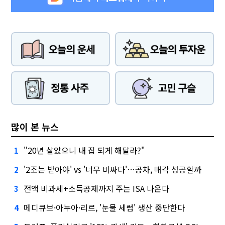
많이 본 뉴스
"20년 살았으니 내 집 되게 해달라?"
1
'2조는 받아야' vs '너무 비싸다'…공차, 매각 성공할까
2
전액 비과세+소득공제까지 주는 ISA 나온다
3
메디큐브·아누아·리르, '눈물 세럼' 생산 중단한다
4