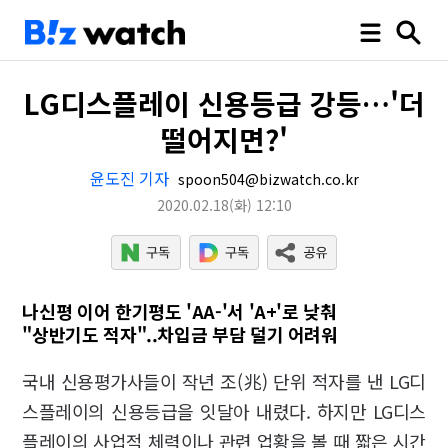
LG디스플레이 신용등급 강등…'더
떨어지면?'
윤도진 기자
spoon504@bizwatch.co.kr
2020.02.18
(화)
12:10
나신평 이어 한기평도 'AA-'서 'A+'로 낮춰
"상반기도 적자"..차입금 부담 덜기 어려워
국내 신용평가사들이 작년 조(兆) 단위 적자를 낸 LG디
스플레이의 신용등급을 잇달아 내렸다. 하지만 LG디스
플레이의 사업적 체력이나 관련 업황을 볼 때 짧은 시간