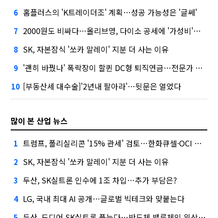
홈플러스의 'K트레이더조' 계획…성공 가능성은 '글쎄'
6
2000원도 비싸다…올리브영, 다이소 공세에 '가성비'로 맞불
7
SK, 자본잠식 '쏘카 말레이' 지분 더 사는 이유
8
'괜히 바꿨나' 폭락장이 할퀸 DC형 퇴직연금…전문가 조언은
9
[부동산세 대수술]'2년내 팔아라'…뒷문은 열었다
10
많이 본 산업 뉴스
트럼프, 폴리실리콘 '15% 관세' 검토…한화큐셀·OCI 영향은?
1
SK, 자본잠식 '쏘카 말레이' 지분 더 사는 이유
2
두산, SK실트론 인수에 1조 차입…추가 부담은?
3
LG, 국내 최대 AI 공개…글로벌 빅테크와 맞붙는다
4
두산, 드디어 SK실트론 품는다…반도체 밸류체인 위상 강화
5