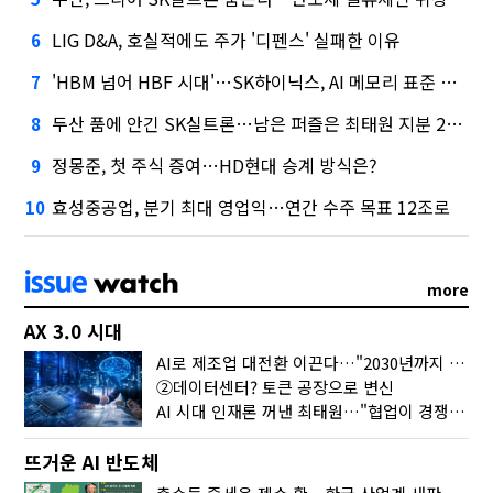
LIG D&A, 호실적에도 주가 '디펜스' 실패한 이유
6
'HBM 넘어 HBF 시대'…SK하이닉스, AI 메모리 표준 선점 나섰다
7
두산 품에 안긴 SK실트론…남은 퍼즐은 최태원 지분 29.4%
8
정몽준, 첫 주식 증여…HD현대 승계 방식은?
9
효성중공업, 분기 최대 영업익…연간 수주 목표 12조로
10
more
AX 3.0 시대
AI로 제조업 대전환 이끈다…"2030년까지 민관합동 20조 투자"
②데이터센터? 토큰 공장으로 변신
AI 시대 인재론 꺼낸 최태원…"협업이 경쟁력"
뜨거운 AI 반도체