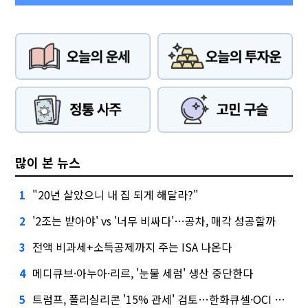
많이 본 뉴스
"20년 살았으니 내 집 되게 해달라?"
1
'2조는 받아야' vs '너무 비싸다'…공차, 매각 성공할까
2
전액 비과세+소득공제까지 주는 ISA 나온다
3
메디큐브·아누아·리르, '눈물 세럼' 생산 중단한다
4
트럼프, 폴리실리콘 '15% 관세' 검토…한화큐셀·OCI 영향은?
5