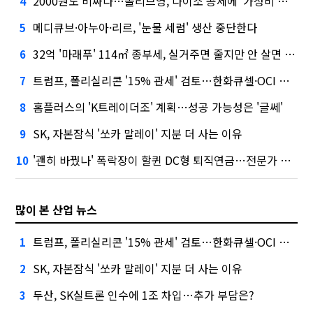
2000원도 비싸다…올리브영, 다이소 공세에 '가성비'로 맞불
4
메디큐브·아누아·리르, '눈물 세럼' 생산 중단한다
5
32억 '마래푸' 114㎡ 종부세, 실거주면 줄지만 안 살면 2.5배
6
트럼프, 폴리실리콘 '15% 관세' 검토…한화큐셀·OCI 영향은?
7
홈플러스의 'K트레이더조' 계획…성공 가능성은 '글쎄'
8
SK, 자본잠식 '쏘카 말레이' 지분 더 사는 이유
9
'괜히 바꿨나' 폭락장이 할퀸 DC형 퇴직연금…전문가 조언은
10
많이 본 산업 뉴스
트럼프, 폴리실리콘 '15% 관세' 검토…한화큐셀·OCI 영향은?
1
SK, 자본잠식 '쏘카 말레이' 지분 더 사는 이유
2
두산, SK실트론 인수에 1조 차입…추가 부담은?
3