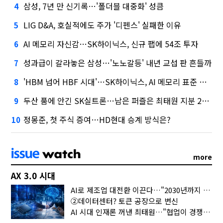
삼성, 7년 만 신기록…'폴더블 대중화' 성큼
4
LIG D&A, 호실적에도 주가 '디펜스' 실패한 이유
5
AI 메모리 자신감…SK하이닉스, 신규 팹에 54조 투자
6
성과급이 갈라놓은 삼성…'노노갈등' 내년 교섭 판 흔들까
7
'HBM 넘어 HBF 시대'…SK하이닉스, AI 메모리 표준 선점 나섰다
8
두산 품에 안긴 SK실트론…남은 퍼즐은 최태원 지분 29.4%
9
정몽준, 첫 주식 증여…HD현대 승계 방식은?
10
more
AX 3.0 시대
AI로 제조업 대전환 이끈다…"2030년까지 민관합동 20조 투자"
②데이터센터? 토큰 공장으로 변신
AI 시대 인재론 꺼낸 최태원…"협업이 경쟁력"