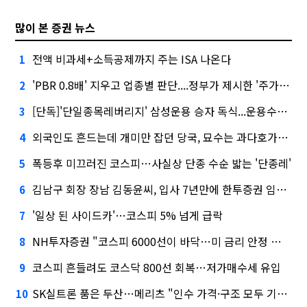
많이 본 증권 뉴스
전액 비과세+소득공제까지 주는 ISA 나온다
1
'PBR 0.8배' 지우고 업종별 판단....정부가 제시한 '주가 누르기' 방지법
2
[단독]'단일종목레버리지' 삼성운용 승자 독식...운용수익 미래에셋의 6배
3
외국인도 흔드는데 개미만 잡던 당국, 묘수는 과다호가부담금?
4
폭등후 미끄러진 코스피…사실상 단종 수순 밟는 '단종레'
5
김남구 회장 장남 김동윤씨, 입사 7년만에 한투증권 임원 승진
6
'일상 된 사이드카'…코스피 5% 넘게 급락
7
NH투자증권 "코스피 6000선이 바닥…미 금리 안정 후 추가 회복"
8
코스피 흔들려도 코스닥 800선 회복…저가매수세 유입
9
SK실트론 품은 두산…메리츠 "인수 가격·구조 모두 기대 이상"
10