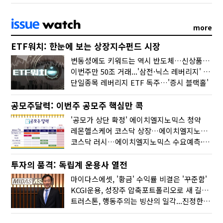
more
ETF워치: 한눈에 보는 상장지수펀드 시장
변동성에도 키워드는 역시 반도체…신상품은 우주·방산
이번주만 50조 거래...'삼전·닉스 레버리지' 수익률은 -30%
단일종목 레버리지 ETF 독주…'증시 블랙홀'
공모주달력: 이번주 공모주 핵심만 콕
'공모가 상단 확정' 에이치엘지노믹스 청약
레몬헬스케어 코스닥 상장…에이치엘지노믹스 수요예측
코스닥 러시…에이치엘지노믹스 수요예측·레메디 청약
투자의 품격: 독립계 운용사 열전
마이다스에셋, '황금' 수익률 비결은 '꾸준함'
KCGI운용, 성장주 압축포트폴리오로 새 길을 그리다
트러스톤, 행동주의는 빙산의 일각...진정한 힘은 '주식형 강자'