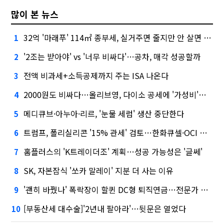
많이 본 뉴스
32억 '마래푸' 114㎡ 종부세, 실거주면 줄지만 안 살면 2.5배
1
'2조는 받아야' vs '너무 비싸다'…공차, 매각 성공할까
2
전액 비과세+소득공제까지 주는 ISA 나온다
3
2000원도 비싸다…올리브영, 다이소 공세에 '가성비'로 맞불
4
메디큐브·아누아·리르, '눈물 세럼' 생산 중단한다
5
트럼프, 폴리실리콘 '15% 관세' 검토…한화큐셀·OCI 영향은?
6
홈플러스의 'K트레이더조' 계획…성공 가능성은 '글쎄'
7
SK, 자본잠식 '쏘카 말레이' 지분 더 사는 이유
8
'괜히 바꿨나' 폭락장이 할퀸 DC형 퇴직연금…전문가 조언은
9
[부동산세 대수술]'2년내 팔아라'…뒷문은 열었다
10