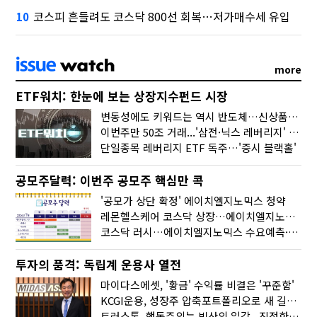
코스피 흔들려도 코스닥 800선 회복…저가매수세 유입
10
more
ETF워치: 한눈에 보는 상장지수펀드 시장
변동성에도 키워드는 역시 반도체…신상품은 우주·방산
이번주만 50조 거래...'삼전·닉스 레버리지' 수익률은 -30%
단일종목 레버리지 ETF 독주…'증시 블랙홀'
공모주달력: 이번주 공모주 핵심만 콕
'공모가 상단 확정' 에이치엘지노믹스 청약
레몬헬스케어 코스닥 상장…에이치엘지노믹스 수요예측
코스닥 러시…에이치엘지노믹스 수요예측·레메디 청약
투자의 품격: 독립계 운용사 열전
마이다스에셋, '황금' 수익률 비결은 '꾸준함'
KCGI운용, 성장주 압축포트폴리오로 새 길을 그리다
트러스톤, 행동주의는 빙산의 일각...진정한 힘은 '주식형 강자'