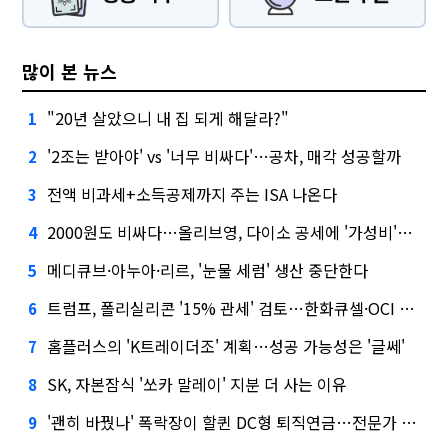
많이 본 뉴스
"20년 살았으니 내 집 되게 해달라?"
1
'2조는 받아야' vs '너무 비싸다'…공차, 매각 성공할까
2
전액 비과세+소득공제까지 주는 ISA 나온다
3
2000원도 비싸다…올리브영, 다이소 공세에 '가성비'로 맞불
4
메디큐브·아누아·리르, '눈물 세럼' 생산 중단한다
5
트럼프, 폴리실리콘 '15% 관세' 검토…한화큐셀·OCI 영향은?
6
홈플러스의 'K트레이더조' 계획…성공 가능성은 '글쎄'
7
SK, 자본잠식 '쏘카 말레이' 지분 더 사는 이유
8
'괜히 바꿨나' 폭락장이 할퀸 DC형 퇴직연금…전문가 조언은
9