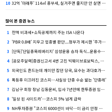
32억 '마래푸' 114㎡ 종부세, 실거주면 줄지만 안 살면 2.5배
10
많이 본 증권 뉴스
전액 비과세+소득공제까지 주는 ISA 나온다
1
'PBR 0.8배' 지우고 업종별 판단....정부가 제시한 '주가 누르기' 방지법
2
[단독]'단일종목레버리지' 삼성운용 승자 독식...운용수익 미래에셋의 6배
3
[공모주달력]증권신고서 4번 고친 빅웨이브로보틱스, 수요예측
4
외국인도 흔드는데 개미만 잡던 당국, 묘수는 과다호가부담금?
5
폭등후 미끄러진 코스피…사실상 단종 수순 밟는 '단종레'
6
김남구 회장 장남 김동윤씨, 입사 7년만에 한투증권 임원 승진
7
'일상 된 사이드카'…코스피 5% 넘게 급락
8
NH투자증권 "코스피 6000선이 바닥…미 금리 안정 후 추가 회복"
9