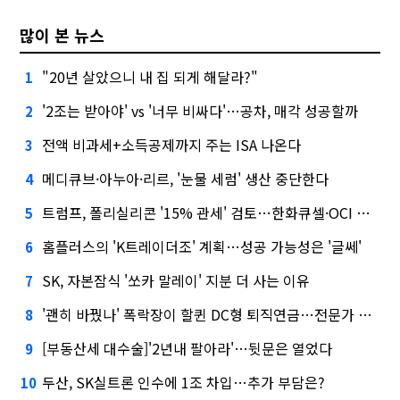
많이 본 뉴스
"20년 살았으니 내 집 되게 해달라?"
1
'2조는 받아야' vs '너무 비싸다'…공차, 매각 성공할까
2
전액 비과세+소득공제까지 주는 ISA 나온다
3
메디큐브·아누아·리르, '눈물 세럼' 생산 중단한다
4
트럼프, 폴리실리콘 '15% 관세' 검토…한화큐셀·OCI 영향은?
5
홈플러스의 'K트레이더조' 계획…성공 가능성은 '글쎄'
6
SK, 자본잠식 '쏘카 말레이' 지분 더 사는 이유
7
'괜히 바꿨나' 폭락장이 할퀸 DC형 퇴직연금…전문가 조언은
8
[부동산세 대수술]'2년내 팔아라'…뒷문은 열었다
9
두산, SK실트론 인수에 1조 차입…추가 부담은?
10