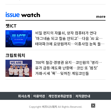
more
챗ICT
비밀 편지의 자물쇠, 양자 컴퓨터가 연다
'마그네슘 되고 칼슘 안되고'…다음 'AI 요약' 갈 길은
테마파크에 요양원까지…이종사업 눈독 들이는 게임사
크립토워치
700억 절감·경영권 유지…코인원의 '영리한 딜'
유가 급등·제도화 난항에…코인 또 '멈칫'
거래·시세 '뚝'…잊혀진 게임코인들
회사소개
이용약관
개인정보취급방침
저작권안내
Copyright
비즈니스워치
All Rights Reserved.