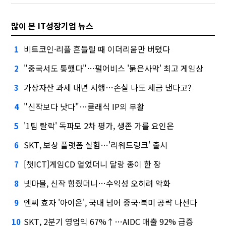
많이 본 IT성장기업 뉴스
비트코인·리플 흔들릴 때 이더리움만 버텼다
1
"중국서도 통했다"…펄어비스 '붉은사막' 최고 게임상
2
가상자산 과세 내년 시행…손실 나도 세금 낸다고?
3
"신작보다 낫다"…클래식 IP의 부활
4
'1팀 탈락' 독파모 2차 평가, 생존 가를 요인은
5
SKT, 보상 플랫폼 실험…'리워드링크' 출시
6
[챗ICT]게임CD 열었더니 달랑 종이 한 장
7
넷마블, 신작 힘줬더니…수익성 오히려 악화
8
엔씨 효자 '아이온', 국내 넘어 중국·북미 공략 나선다
9
SKT, 2분기 영업익 67%↑…AIDC 매출 92% 급증
10