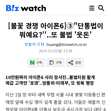
[불꽃 경쟁 아이폰6]③"단통법이
뭐예요?''..또 불법 '웃돈'
양효석 기자
hsyang@bizwatch.co.kr
2014.11.03
(월)
13:36
10만원짜리 아이폰6 사러 장사진..불법지원 활개
제값 고객만 '호갱'..방통위·미래부, 또 뒷북 행정
지난 1일 밤 부터 새벽 무렵 서울 시내 몇몇 이동통신 판
매점 앞에 수십 명이 길게 줄을 섰다. 이들은 애플의 신
형모델 아이폰6를 이통사 보조금 공시가격 보다 대당 4