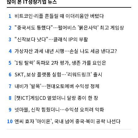
많이 본 IT성장기업 뉴스
비트코인·리플 흔들릴 때 이더리움만 버텼다
1
"중국서도 통했다"…펄어비스 '붉은사막' 최고 게임상
2
"신작보다 낫다"…클래식 IP의 부활
3
가상자산 과세 내년 시행…손실 나도 세금 낸다고?
4
'1팀 탈락' 독파모 2차 평가, 생존 가를 요인은
5
SKT, 보상 플랫폼 실험…'리워드링크' 출시
6
내비가 '발목'…현대오토에버 수익성 정체
7
[챗ICT]게임CD 열었더니 달랑 종이 한 장
8
넷마블, 신작 힘줬더니…수익성 오히려 악화
9
엔씨 효자 '아이온', 국내 넘어 중국·북미 공략 나선다
10