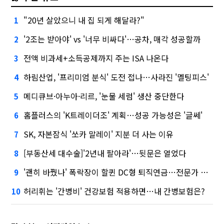
"20년 살았으니 내 집 되게 해달라?"
1
'2조는 받아야' vs '너무 비싸다'…공차, 매각 성공할까
2
전액 비과세+소득공제까지 주는 ISA 나온다
3
하림산업, '프리미엄 분식' 도전 접나…사라진 '멜팅피스'
4
메디큐브·아누아·리르, '눈물 세럼' 생산 중단한다
5
홈플러스의 'K트레이더조' 계획…성공 가능성은 '글쎄'
6
SK, 자본잠식 '쏘카 말레이' 지분 더 사는 이유
7
[부동산세 대수술]'2년내 팔아라'…뒷문은 열었다
8
'괜히 바꿨나' 폭락장이 할퀸 DC형 퇴직연금…전문가 조언은
9
허리휘는 '간병비' 건강보험 적용하면…내 간병보험은?
10