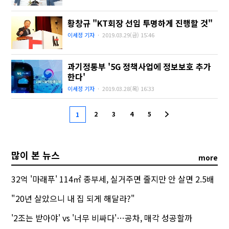
황창규 "KT회장 선임 투명하게 진행할 것"
이세정 기자
·
2019.03.29(금)
15:46
과기정통부 '5G 정책사업에 정보보호 추가
한다'
이세정 기자
·
2019.03.28(목)
16:33
2
3
4
5
1
많이 본 뉴스
more
32억 '마래푸' 114㎡ 종부세, 실거주면 줄지만 안 살면 2.5배
"20년 살았으니 내 집 되게 해달라?"
'2조는 받아야' vs '너무 비싸다'…공차, 매각 성공할까