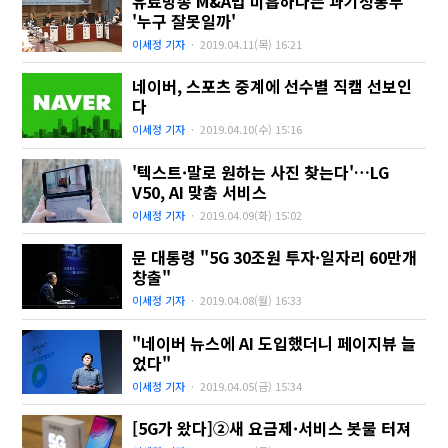
유료방송 M&A법 미흡하다는 과기정통부
'누구 잘못일까'
이세정 기자
·
2019.04.11(목)
16:21
네이버, 스포츠 중계에 선수별 직캠 선보인
다
이세정 기자
·
2019.04.10(수)
15:16
'텍스트·말로 원하는 사진 찾는다'…LG
V50, AI 맞춤 서비스
이세정 기자
·
2019.04.09(화)
15:02
문 대통령 "5G 30조원 투자·일자리 60만개
창출"
이세정 기자
·
2019.04.08(월)
16:33
"네이버 뉴스에 AI 도입했더니 페이지뷰 늘
었다"
이세정 기자
·
2019.04.05(금)
15:34
[5G가 왔다]②새 요금제·서비스 봇물 터져