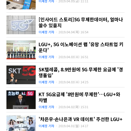
이세정 기자
·
2019.04.05(금)
11:11
[인사이드 스토리]5G 무제한데이터, 얼마나
쓸수 있을지
이세정 기자
·
2019.04.04(목)
16:54
LGU+, 5G 이노베이션 랩 '유망 스타트업 키
운다'
이세정 기자
·
2019.04.03(수)
16:51
SK텔레콤, 8.9만원에 5G 무제한 요금제 '경
쟁돌입'
이세정 기자
·
2019.04.03(수)
14:25
KT 5G요금제 '8만원에 무제한'…LGU+와
차별
이세정 기자
·
2019.04.02(화)
15:31
'차은우·손나은과 VR 데이트' 주선한 LGU+
이세정 기자
·
2019.04.01(월)
14:17