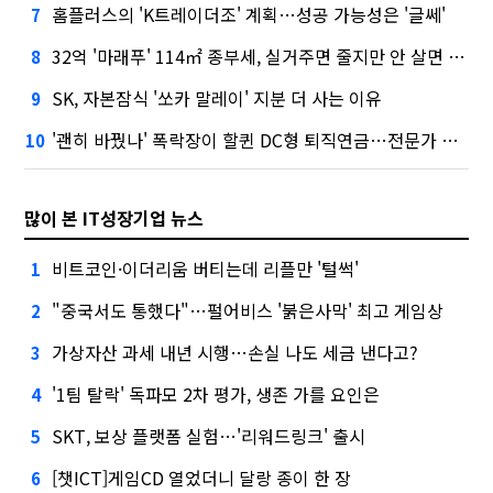
홈플러스의 'K트레이더조' 계획…성공 가능성은 '글쎄'
7
32억 '마래푸' 114㎡ 종부세, 실거주면 줄지만 안 살면 2.5배
8
SK, 자본잠식 '쏘카 말레이' 지분 더 사는 이유
9
'괜히 바꿨나' 폭락장이 할퀸 DC형 퇴직연금…전문가 조언은
10
많이 본 IT성장기업 뉴스
비트코인·이더리움 버티는데 리플만 '털썩'
1
"중국서도 통했다"…펄어비스 '붉은사막' 최고 게임상
2
가상자산 과세 내년 시행…손실 나도 세금 낸다고?
3
'1팀 탈락' 독파모 2차 평가, 생존 가를 요인은
4
SKT, 보상 플랫폼 실험…'리워드링크' 출시
5
[챗ICT]게임CD 열었더니 달랑 종이 한 장
6