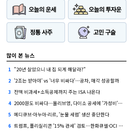
많이 본 뉴스
"20년 살았으니 내 집 되게 해달라?"
1
'2조는 받아야' vs '너무 비싸다'…공차, 매각 성공할까
2
전액 비과세+소득공제까지 주는 ISA 나온다
3
2000원도 비싸다…올리브영, 다이소 공세에 '가성비'로 맞불
4
메디큐브·아누아·리르, '눈물 세럼' 생산 중단한다
5
트럼프, 폴리실리콘 '15% 관세' 검토…한화큐셀·OCI 영향은?
6