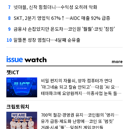
넷마블, 신작 힘줬더니…수익성 오히려 악화
7
SKT, 2분기 영업익 67%↑…AIDC 매출 92% 급증
8
금융사 손잡았지만 온도차…코인원 '훨훨'·코빗 '잠잠'
9
알뜰폰 성장 멈췄다…4달째 순유출
10
more
챗ICT
비밀 편지의 자물쇠, 양자 컴퓨터가 연다
'마그네슘 되고 칼슘 안되고'…다음 'AI 요약' 갈 길은
테마파크에 요양원까지…이종사업 눈독 들이는 게임사
크립토워치
700억 절감·경영권 유지…코인원의 '영리한 딜'
유가 급등·제도화 난항에…코인 또 '멈칫'
거래·시세 '뚝'…잊혀진 게임코인들