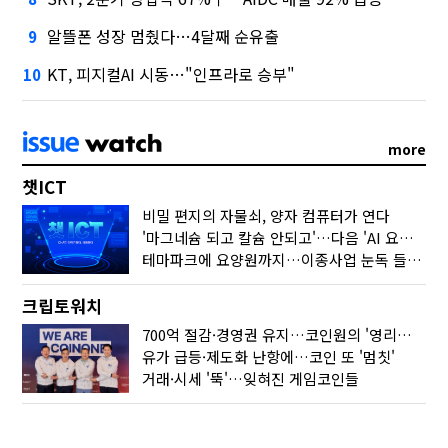
알뜰폰 성장 멈췄다…4달째 순유출
9
KT, 피지컬AI 시동…"인프라로 승부"
10
more
챗ICT
비밀 편지의 자물쇠, 양자 컴퓨터가 연다
'마그네슘 되고 칼슘 안되고'…다음 'AI 요약' 갈 길은
테마파크에 요양원까지…이종사업 눈독 들이는 게임사
크립토워치
700억 절감·경영권 유지…코인원의 '영리한 딜'
유가 급등·제도화 난항에…코인 또 '멈칫'
거래·시세 '뚝'…잊혀진 게임코인들