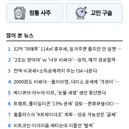
많이 본 뉴스
32억 '마래푸' 114㎡ 종부세, 실거주면 줄지만 안 살면 2.5배
1
'2조는 받아야' vs '너무 비싸다'…공차, 매각 성공할까
2
전액 비과세+소득공제까지 주는 ISA 나온다
3
2000원도 비싸다…올리브영, 다이소 공세에 '가성비'로 맞불
4
메디큐브·아누아·리르, '눈물 세럼' 생산 중단한다
5
트럼프, 폴리실리콘 '15% 관세' 검토…한화큐셀·OCI 영향은?
6
홈플러스의 'K트레이더조' 계획…성공 가능성은 '글쎄'
7
비트코인·이더리움 버티는데 리플만 '털썩'
8