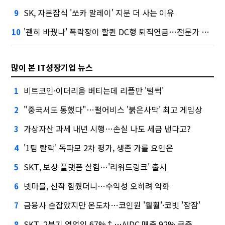
SK, 자본잠식 '쏘카 말레이' 지분 더 사는 이유
9
'괜히 바꿨나' 폭락장이 할퀸 DC형 퇴직연금…전문가 조언은
10
많이 본 IT성장기업 뉴스
비트코인·이더리움 버티는데 리플만 '털썩'
1
"중국서도 통했다"…펄어비스 '붉은사막' 최고 게임상
2
가상자산 과세 내년 시행…손실 나도 세금 낸다고?
3
'1팀 탈락' 독파모 2차 평가, 생존 가를 요인은
4
SKT, 보상 플랫폼 실험…'리워드링크' 출시
5
넷마블, 신작 힘줬더니…수익성 오히려 악화
6
금융사 손잡았지만 온도차…코인원 '훨훨'·코빗 '잠잠'
7
SKT, 2분기 영업익 67%↑…AIDC 매출 92% 급증
8