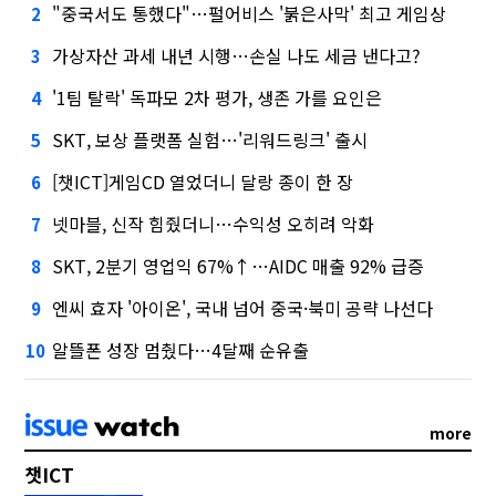
"중국서도 통했다"…펄어비스 '붉은사막' 최고 게임상
2
가상자산 과세 내년 시행…손실 나도 세금 낸다고?
3
'1팀 탈락' 독파모 2차 평가, 생존 가를 요인은
4
SKT, 보상 플랫폼 실험…'리워드링크' 출시
5
[챗ICT]게임CD 열었더니 달랑 종이 한 장
6
넷마블, 신작 힘줬더니…수익성 오히려 악화
7
SKT, 2분기 영업익 67%↑…AIDC 매출 92% 급증
8
엔씨 효자 '아이온', 국내 넘어 중국·북미 공략 나선다
9
알뜰폰 성장 멈췄다…4달째 순유출
10
more
챗ICT