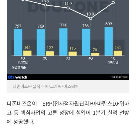
더존비즈온 실적 추이/그래픽=비즈워치
더존비즈온이 ERP(전사적자원관리)·아마란스10·위하
고 등 핵심사업의 고른 성장에 힘입어 1분기 실적 선방
에 성공했다.