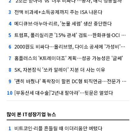
'2조는 받아야' vs '너무 비싸다'…공차, 매각 성공할까
2
전액 비과세+소득공제까지 주는 ISA 나온다
3
메디큐브·아누아·리르, '눈물 세럼' 생산 중단한다
4
트럼프, 폴리실리콘 '15% 관세' 검토…한화큐셀·OCI 영향은?
5
2000원도 비싸다…올리브영, 다이소 공세에 '가성비'로 맞불
6
홈플러스의 'K트레이더조' 계획…성공 가능성은 '글쎄'
7
SK, 자본잠식 '쏘카 말레이' 지분 더 사는 이유
8
'괜히 바꿨나' 폭락장이 할퀸 DC형 퇴직연금…전문가 조언은
9
[부동산세 대수술]'2년내 팔아라'…뒷문은 열었다
10
많이 본 IT성장기업 뉴스
비트코인·리플 흔들릴 때 이더리움만 버텼다
1