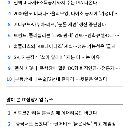
전액 비과세+소득공제까지 주는 ISA 나온다
3
2000원도 비싸다…올리브영, 다이소 공세에 '가성비'로 맞불
4
메디큐브·아누아·리르, '눈물 세럼' 생산 중단한다
5
트럼프, 폴리실리콘 '15% 관세' 검토…한화큐셀·OCI 영향은?
6
홈플러스의 'K트레이더조' 계획…성공 가능성은 '글쎄'
7
SK, 자본잠식 '쏘카 말레이' 지분 더 사는 이유
8
'괜히 바꿨나' 폭락장이 할퀸 DC형 퇴직연금…전문가 조언은
9
[부동산세 대수술]'2년내 팔아라'…뒷문은 열었다
10
많이 본 IT성장기업 뉴스
비트코인·리플 흔들릴 때 이더리움만 버텼다
1
"중국서도 통했다"…펄어비스 '붉은사막' 최고 게임상
2