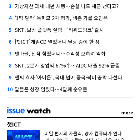
가상자산 과세 내년 시행…손실 나도 세금 낸다고?
3
'1팀 탈락' 독파모 2차 평가, 생존 가를 요인은
4
SKT, 보상 플랫폼 실험…'리워드링크' 출시
5
[챗ICT]게임CD 열었더니 달랑 종이 한 장
6
넷마블, 신작 힘줬더니…수익성 오히려 악화
7
SKT, 2분기 영업익 67%↑…AIDC 매출 92% 급증
8
엔씨 효자 '아이온', 국내 넘어 중국·북미 공략 나선다
9
알뜰폰 성장 멈췄다…4달째 순유출
10
more
챗ICT
비밀 편지의 자물쇠, 양자 컴퓨터가 연다