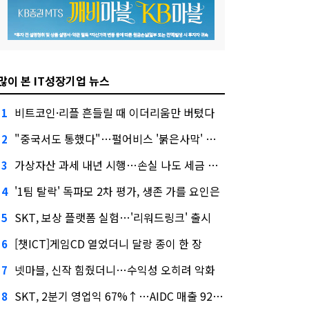
많이 본 IT성장기업 뉴스
비트코인·리플 흔들릴 때 이더리움만 버텼다
1
"중국서도 통했다"…펄어비스 '붉은사막' 최고 게임상
2
가상자산 과세 내년 시행…손실 나도 세금 낸다고?
3
'1팀 탈락' 독파모 2차 평가, 생존 가를 요인은
4
SKT, 보상 플랫폼 실험…'리워드링크' 출시
5
[챗ICT]게임CD 열었더니 달랑 종이 한 장
6
넷마블, 신작 힘줬더니…수익성 오히려 악화
7
SKT, 2분기 영업익 67%↑…AIDC 매출 92% 급증
8