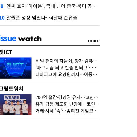
엔씨 효자 '아이온', 국내 넘어 중국·북미 공략 나선다
9
알뜰폰 성장 멈췄다…4달째 순유출
10
more
챗ICT
비밀 편지의 자물쇠, 양자 컴퓨터가 연다
'마그네슘 되고 칼슘 안되고'…다음 'AI 요약' 갈 길은
테마파크에 요양원까지…이종사업 눈독 들이는 게임사
크립토워치
700억 절감·경영권 유지…코인원의 '영리한 딜'
유가 급등·제도화 난항에…코인 또 '멈칫'
거래·시세 '뚝'…잊혀진 게임코인들