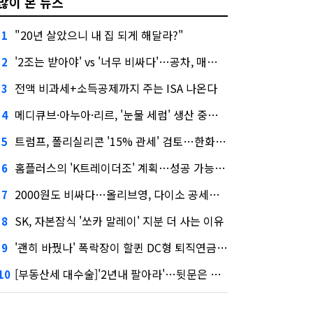
많이 본 뉴스
"20년 살았으니 내 집 되게 해달라?"
1
'2조는 받아야' vs '너무 비싸다'…공차, 매각 성공할까
2
전액 비과세+소득공제까지 주는 ISA 나온다
3
메디큐브·아누아·리르, '눈물 세럼' 생산 중단한다
4
트럼프, 폴리실리콘 '15% 관세' 검토…한화큐셀·OCI 영향은?
5
홈플러스의 'K트레이더조' 계획…성공 가능성은 '글쎄'
6
2000원도 비싸다…올리브영, 다이소 공세에 '가성비'로 맞불
7
SK, 자본잠식 '쏘카 말레이' 지분 더 사는 이유
8
'괜히 바꿨나' 폭락장이 할퀸 DC형 퇴직연금…전문가 조언은
9
[부동산세 대수술]'2년내 팔아라'…뒷문은 열었다
10