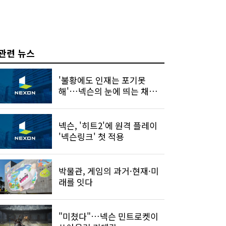
관련 뉴스
'불황에도 인재는 포기못
해'…넥슨의 눈에 띄는 채용
법
넥슨, '히트2'에 원격 플레이
'넥슨링크' 첫 적용
박물관, 게임의 과거·현재·미
래를 잇다
"미쳤다"…넥슨 민트로켓이