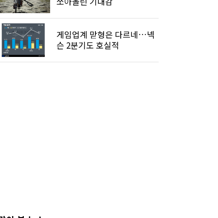
쏘아올린 기대감
게임업계 맏형은 다르네…넥
슨 2분기도 호실적