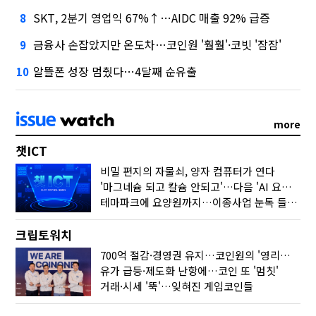
SKT, 2분기 영업익 67%↑…AIDC 매출 92% 급증
8
금융사 손잡았지만 온도차…코인원 '훨훨'·코빗 '잠잠'
9
알뜰폰 성장 멈췄다…4달째 순유출
10
more
챗ICT
비밀 편지의 자물쇠, 양자 컴퓨터가 연다
'마그네슘 되고 칼슘 안되고'…다음 'AI 요약' 갈 길은
테마파크에 요양원까지…이종사업 눈독 들이는 게임사
크립토워치
700억 절감·경영권 유지…코인원의 '영리한 딜'
유가 급등·제도화 난항에…코인 또 '멈칫'
거래·시세 '뚝'…잊혀진 게임코인들