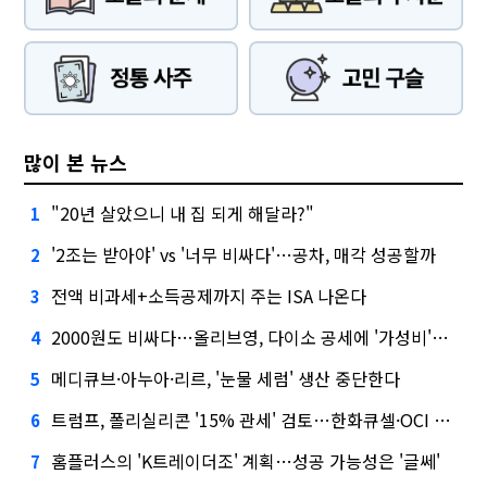
많이 본 뉴스
"20년 살았으니 내 집 되게 해달라?"
1
'2조는 받아야' vs '너무 비싸다'…공차, 매각 성공할까
2
전액 비과세+소득공제까지 주는 ISA 나온다
3
2000원도 비싸다…올리브영, 다이소 공세에 '가성비'로 맞불
4
메디큐브·아누아·리르, '눈물 세럼' 생산 중단한다
5
트럼프, 폴리실리콘 '15% 관세' 검토…한화큐셀·OCI 영향은?
6
홈플러스의 'K트레이더조' 계획…성공 가능성은 '글쎄'
7