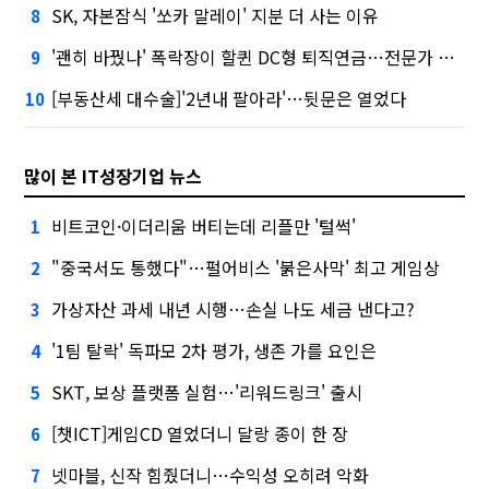
SK, 자본잠식 '쏘카 말레이' 지분 더 사는 이유
8
'괜히 바꿨나' 폭락장이 할퀸 DC형 퇴직연금…전문가 조언은
9
[부동산세 대수술]'2년내 팔아라'…뒷문은 열었다
10
많이 본 IT성장기업 뉴스
비트코인·이더리움 버티는데 리플만 '털썩'
1
"중국서도 통했다"…펄어비스 '붉은사막' 최고 게임상
2
가상자산 과세 내년 시행…손실 나도 세금 낸다고?
3
'1팀 탈락' 독파모 2차 평가, 생존 가를 요인은
4
SKT, 보상 플랫폼 실험…'리워드링크' 출시
5
[챗ICT]게임CD 열었더니 달랑 종이 한 장
6
넷마블, 신작 힘줬더니…수익성 오히려 악화
7