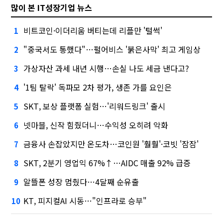
많이 본 IT성장기업 뉴스
비트코인·이더리움 버티는데 리플만 '털썩'
1
"중국서도 통했다"…펄어비스 '붉은사막' 최고 게임상
2
가상자산 과세 내년 시행…손실 나도 세금 낸다고?
3
'1팀 탈락' 독파모 2차 평가, 생존 가를 요인은
4
SKT, 보상 플랫폼 실험…'리워드링크' 출시
5
넷마블, 신작 힘줬더니…수익성 오히려 악화
6
금융사 손잡았지만 온도차…코인원 '훨훨'·코빗 '잠잠'
7
SKT, 2분기 영업익 67%↑…AIDC 매출 92% 급증
8
알뜰폰 성장 멈췄다…4달째 순유출
9
KT, 피지컬AI 시동…"인프라로 승부"
10