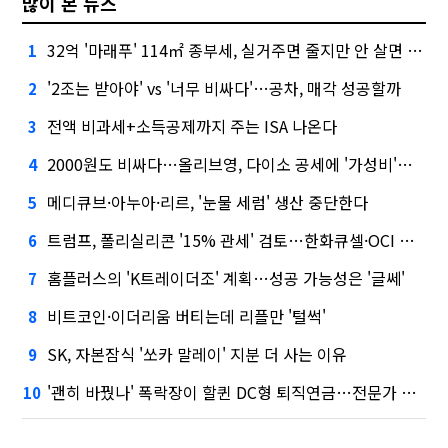
많이 본 뉴스
32억 '마래푸' 114㎡ 종부세, 실거주면 줄지만 안 살면 2.5배
1
'2조는 받아야' vs '너무 비싸다'…공차, 매각 성공할까
2
전액 비과세+소득공제까지 주는 ISA 나온다
3
2000원도 비싸다…올리브영, 다이소 공세에 '가성비'로 맞불
4
메디큐브·아누아·리르, '눈물 세럼' 생산 중단한다
5
트럼프, 폴리실리콘 '15% 관세' 검토…한화큐셀·OCI 영향은?
6
홈플러스의 'K트레이더조' 계획…성공 가능성은 '글쎄'
7
비트코인·이더리움 버티는데 리플만 '털썩'
8
SK, 자본잠식 '쏘카 말레이' 지분 더 사는 이유
9
'괜히 바꿨나' 폭락장이 할퀸 DC형 퇴직연금…전문가 조언은
10