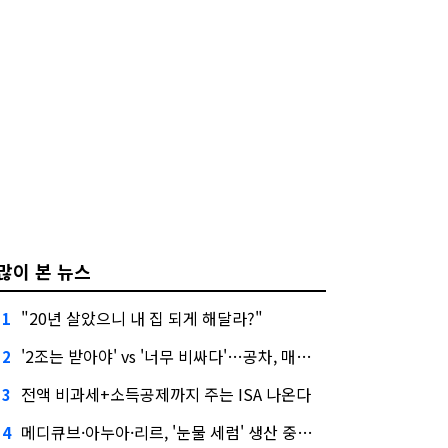
많이 본 뉴스
"20년 살았으니 내 집 되게 해달라?"
1
'2조는 받아야' vs '너무 비싸다'…공차, 매각 성공할까
2
전액 비과세+소득공제까지 주는 ISA 나온다
3
메디큐브·아누아·리르, '눈물 세럼' 생산 중단한다
4