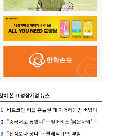
많이 본 IT성장기업 뉴스
비트코인·리플 흔들릴 때 이더리움만 버텼다
1
"중국서도 통했다"…펄어비스 '붉은사막' 최고 게임상
2
"신작보다 낫다"…클래식 IP의 부활
3