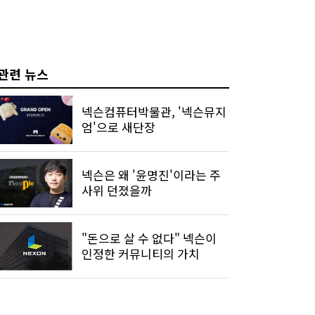
관련 뉴스
넥슨컴퓨터박물관, '넥슨뮤지
엄'으로 새단장
넥슨은 왜 '윤명진'이라는 주
사위 던졌을까
"돈으로 살 수 없다" 넥슨이
인정한 커뮤니티의 가치