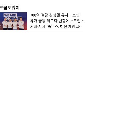
크립토워치
700억 절감·경영권 유지…코인원의 '영리한 딜'
유가 급등·제도화 난항에…코인 또 '멈칫'
거래·시세 '뚝'…잊혀진 게임코인들