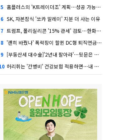
홈플러스의 'K트레이더조' 계획…성공 가능성은 '글쎄'
5
SK, 자본잠식 '쏘카 말레이' 지분 더 사는 이유
6
트럼프, 폴리실리콘 '15% 관세' 검토…한화큐셀·OCI 영향은?
7
'괜히 바꿨나' 폭락장이 할퀸 DC형 퇴직연금…전문가 조언은
8
[부동산세 대수술]'2년내 팔아라'…뒷문은 열었다
9
허리휘는 '간병비' 건강보험 적용하면…내 간병보험은?
10