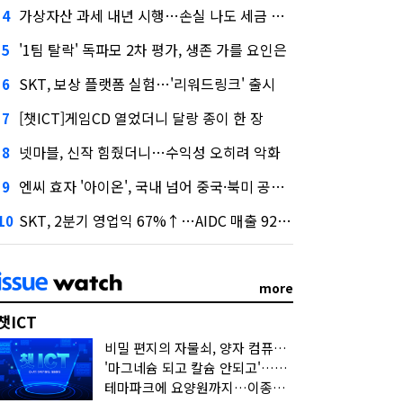
가상자산 과세 내년 시행…손실 나도 세금 낸다고?
4
'1팀 탈락' 독파모 2차 평가, 생존 가를 요인은
5
SKT, 보상 플랫폼 실험…'리워드링크' 출시
6
[챗ICT]게임CD 열었더니 달랑 종이 한 장
7
넷마블, 신작 힘줬더니…수익성 오히려 악화
8
엔씨 효자 '아이온', 국내 넘어 중국·북미 공략 나선다
9
SKT, 2분기 영업익 67%↑…AIDC 매출 92% 급증
10
more
챗ICT
비밀 편지의 자물쇠, 양자 컴퓨터가 연다
'마그네슘 되고 칼슘 안되고'…다음 'AI 요약' 갈 길은
테마파크에 요양원까지…이종사업 눈독 들이는 게임사