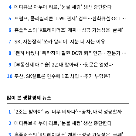
메디큐브·아누아·리르, '눈물 세럼' 생산 중단한다
4
트럼프, 폴리실리콘 '15% 관세' 검토…한화큐셀·OCI 영향은?
5
홈플러스의 'K트레이더조' 계획…성공 가능성은 '글쎄'
6
SK, 자본잠식 '쏘카 말레이' 지분 더 사는 이유
7
'괜히 바꿨나' 폭락장이 할퀸 DC형 퇴직연금…전문가 조언은
8
[부동산세 대수술]'2년내 팔아라'…뒷문은 열었다
9
두산, SK실트론 인수에 1조 차입…추가 부담은?
10
많이 본 생활경제 뉴스
'2조는 받아야' vs '너무 비싸다'…공차, 매각 성공할까
1
메디큐브·아누아·리르, '눈물 세럼' 생산 중단한다
2
홈플러스의 'K트레이더조' 계획…성공 가능성은 '글쎄'
3