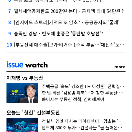
월세세액공제한도 200만원 는다…공제액 최대 54만원↑
7
[인사이드 스토리]가덕도 또 암초?…공공공사의 '굴레'
8
숨죽인 강남…반도체 훈풍은 '동탄발 호남선'?
9
[부동산세 대수술]고가·비거주 1주택 부담…'대전족'도 불똥
10
more
이재명 vs 부동산
주택공급 '속도' 강조한 LH 이성훈 "전력질주해야"
한 발 빠른 '김용범 페북'…더 강한 부동산 규제 나오나
쏟아지는 부동산 정책, 간명해져야
오늘도 '핫한' 건설부동산
건설사 입맛 다시는 데이터센터…암초는 '주민 반대'
반도체 800조 투자…건설사들 "물 들어온다!"