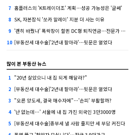
홈플러스의 'K트레이더조' 계획…성공 가능성은 '글쎄'
7
SK, 자본잠식 '쏘카 말레이' 지분 더 사는 이유
8
'괜히 바꿨나' 폭락장이 할퀸 DC형 퇴직연금…전문가 조언은
9
[부동산세 대수술]'2년내 팔아라'…뒷문은 열었다
10
많이 본 부동산 뉴스
"20년 살았으니 내 집 되게 해달라?"
1
[부동산세 대수술]'2년내 팔아라'…뒷문은 열었다
2
"오른 양도세, 결국 매수자에"…'손피' 부활할까?
3
'난 없는데…' 서울에 내 집 가진 외국인 3만3000명
4
[부동산세 대수술]종부세 낼 사람 줄지만 세 부담 커진다
5
폭염 뚫고 '청약자 모십니다'…전국 3.9만가구
6