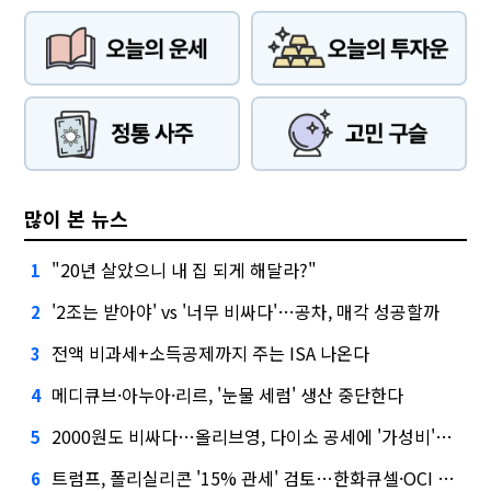
많이 본 뉴스
"20년 살았으니 내 집 되게 해달라?"
1
'2조는 받아야' vs '너무 비싸다'…공차, 매각 성공할까
2
전액 비과세+소득공제까지 주는 ISA 나온다
3
메디큐브·아누아·리르, '눈물 세럼' 생산 중단한다
4
2000원도 비싸다…올리브영, 다이소 공세에 '가성비'로 맞불
5
트럼프, 폴리실리콘 '15% 관세' 검토…한화큐셀·OCI 영향은?
6