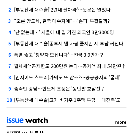
[부동산세 대수술]'2년내 팔아라'…뒷문은 열었다
2
"오른 양도세, 결국 매수자에"…'손피' 부활할까?
3
'난 없는데…' 서울에 내 집 가진 외국인 3만3000명
4
[부동산세 대수술]종부세 낼 사람 줄지만 세 부담 커진다
5
폭염 뚫고 '청약자 모십니다'…전국 3.9만가구
6
월세세액공제한도 200만원 는다…공제액 최대 54만원↑
7
[인사이드 스토리]가덕도 또 암초?…공공공사의 '굴레'
8
숨죽인 강남…반도체 훈풍은 '동탄발 호남선'?
9
[부동산세 대수술]고가·비거주 1주택 부담…'대전족'도 불똥
10
more