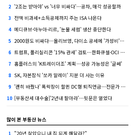
'2조는 받아야' vs '너무 비싸다'…공차, 매각 성공할까
2
전액 비과세+소득공제까지 주는 ISA 나온다
3
메디큐브·아누아·리르, '눈물 세럼' 생산 중단한다
4
2000원도 비싸다…올리브영, 다이소 공세에 '가성비'로 맞불
5
트럼프, 폴리실리콘 '15% 관세' 검토…한화큐셀·OCI 영향은?
6
홈플러스의 'K트레이더조' 계획…성공 가능성은 '글쎄'
7
SK, 자본잠식 '쏘카 말레이' 지분 더 사는 이유
8
'괜히 바꿨나' 폭락장이 할퀸 DC형 퇴직연금…전문가 조언은
9
[부동산세 대수술]'2년내 팔아라'…뒷문은 열었다
10
많이 본 부동산 뉴스
"20년 살았으니 내 집 되게 해달라?"
1