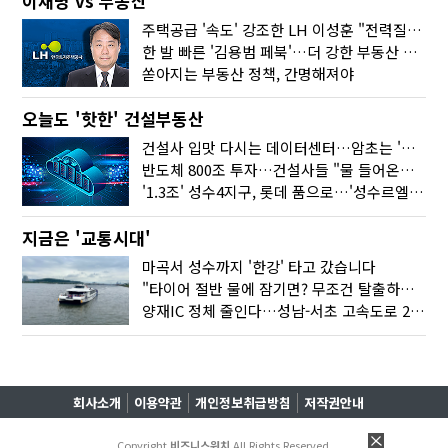
이재명 vs 부동산
주택공급 '속도' 강조한 LH 이성훈 "전력질주해야"
한 발 빠른 '김용범 페북'…더 강한 부동산 규제 나오나
쏟아지는 부동산 정책, 간명해져야
오늘도 '핫한' 건설부동산
건설사 입맛 다시는 데이터센터…암초는 '주민 반대'
반도체 800조 투자…건설사들 "물 들어온다!"
'1.3조' 성수4지구, 롯데 품으로…'성수르엘 S70' 거듭
지금은 '교통시대'
마곡서 성수까지 '한강' 타고 갔습니다
"타이어 절반 물에 잠기면? 무조건 탈출하세요"
양재IC 정체 줄인다…성남-서초 고속도로 2029년 착공
회사소개
이용약관
개인정보취급방침
저작권안내
Copyright
비즈니스워치
All Rights Reserved.